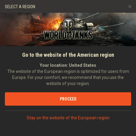
Ігри
Сервіси
Преміум магазин
SELECT A REGION
Запросити друга
Граємо за правилами
Музика
Центр підтримки
Discord
Wargaming.net Game Center
Портал модів
Довідник з Twitch Drops
Go to the website of the American region
Медіа
Your location:
United States
The website of the European region is optimized for users from
Europe. For your comfort, we recommend that you use the
website of your region.
PROCEED
Stay on the website of the European region