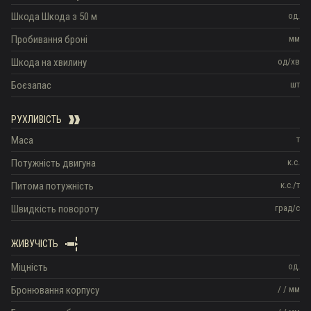
Шкода
Шкода з 50 м
од.
Пробивання броні
мм
Шкода на хвилину
од/хв
Боєзапас
шт
РУХЛИВІСТЬ
Маса
т
Потужність двигуна
к.с.
Питома потужність
к.с./т
Швидкість повороту
град/с
ЖИВУЧІСТЬ
Міцність
од.
Бронювання корпусу
/
/
мм