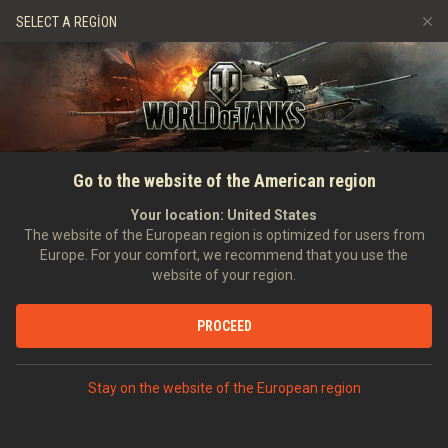
Oyunlar
Hizmetler
Premium Dükkan
SELECT A REGION
Arkadaş Öner
Adil Oyun Politikası
Müzik
Oyuncu Desteği
Discord
Wargaming.net Game Center
Mod Merkezi
Twitch Ganimetleri Rehberi
ANASAYFA
HABERLER
GENEL HABERLER
Üye Kazandırma Programı
Go to the website of the American region
Medya
11. Sezonu: Size ve
Your location:
United States
The website of the European region is optimized for users from
Kazandırdığınız Üyeye
Europe. For your comfort, we recommend that you use the
website of your region.
Premium Ödüller
PROCEED
Stay on the website of the European region
DISCORD'DA TARTIŞ