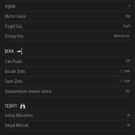
Ağırlık
t
Motor Gücü
bg
Özgül Güç
bg/t
Dönüş Hızı
derece/sn.
BEKA
Can Puanı
CP
Gövde Zırhı
/
/
mm
Taret Zırhı
/
/
mm
Süspansiyon onarım süresi
sn.
TESPIT
Görüş Mesafesi
m
Sinyal Menzili
m