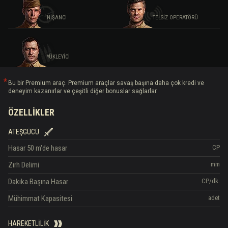
NIŞANCI
TELSIZ OPERATÖRÜ
YÜKLEYICI
Bu bir Premium araç. Premium araçlar savaş başına daha çok kredi ve
deneyim kazanırlar ve çeşitli diğer bonuslar sağlarlar.
ÖZELLIKLER
ATEŞGÜCÜ
Hasar
50 m'de hasar
CP
Zırh Delimi
mm
Dakika Başına Hasar
CP/dk.
Mühimmat Kapasitesi
adet
HAREKETLILIK