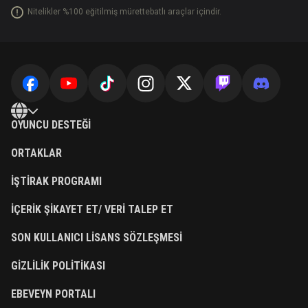
Nitelikler %100 eğitilmiş mürettebatlı araçlar içindir.
OYUNCU DESTEĞI
ORTAKLAR
İŞTIRAK PROGRAMI
İÇERIK ŞIKAYET ET/ VERI TALEP ET
SON KULLANICI LISANS SÖZLEŞMESI
GIZLILIK POLITIKASI
EBEVEYN PORTALI