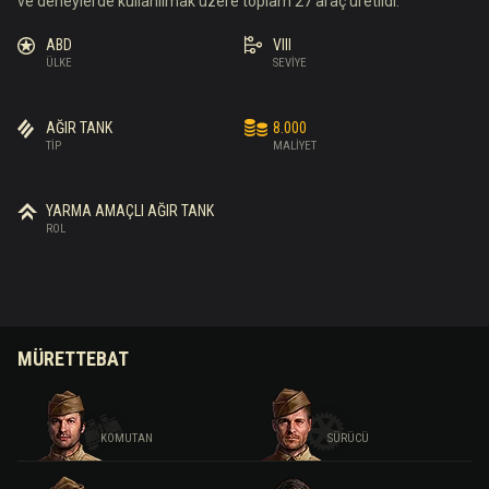
ve deneylerde kullanılmak üzere toplam 27 araç üretildi.
ABD
VIII
ÜLKE
SEVIYE
AĞIR TANK
8.000
TIP
MALIYET
YARMA AMAÇLI AĞIR TANK
ROL
MÜRETTEBAT
KOMUTAN
SÜRÜCÜ