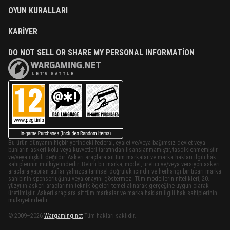
OYUN KURALLARI
KARIYER
DO NOT SELL OR SHARE MY PERSONAL INFORMATION
Bu ürün dünyanın hiçbir yerindeki federal, eyalet ve/veya bağımsız devlet veya
bunların askeri kolu veya kuvvetleri tarafından lisanslanmamıştır, tasdiklenmemiştir
ve/veya ilişkili değildir. Askeri araçlara ait tüm markalar ve marka hakları ilgili hak
sahiplerinin mülkiyetindedir. Belirli bir marka, model, üretici ve/veya versiyon askeri
araçlara yapılan atıflar yalnızca tarihsel doğruluk içindir ve herhangi bir ticari marka
sahibinin sponsorluğunu veya onayını göstermez. Tüm modellerin nitelikleri, 20.
yüzyılın askeri araçlarının teknik ögeleri temel alınarak gerçeğine uygun olarak
üretilmiştir. Askeri araçlara ait tüm markalar ve marka hakları ilgili hak sahiplerinin
mülkiyetindedir.
© 2009–2026
Wargaming.net
Tüm hakları saklıdır.