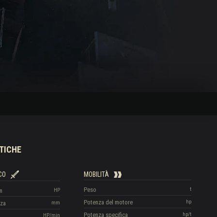
TICHE
CO
MOBILITÀ
Peso
t
m
HP
Potenza del motore
hp
zza
mm
Potenza specifica
hp/t
HP/min