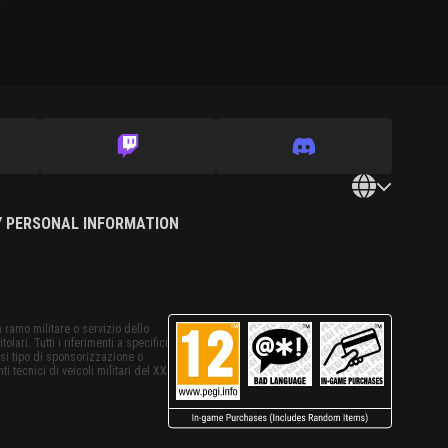
Y PERSONAL INFORMATION
 ramo militare o servizio dello
tolari. Tutti i riferimenti a specifici
asi tipo di sponsorizzazione o
i tecnici di veicoli militari del XX