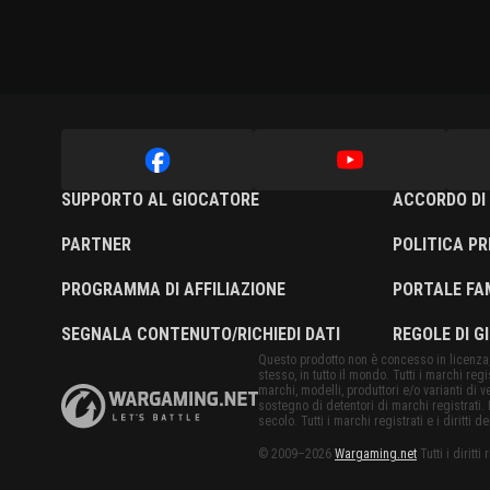
SUPPORTO AL GIOCATORE
ACCORDO DI 
PARTNER
POLITICA PR
PROGRAMMA DI AFFILIAZIONE
PORTALE FA
SEGNALA CONTENUTO/RICHIEDI DATI
REGOLE DI G
Questo prodotto non è concesso in licenza, 
stesso, in tutto il mondo. Tutti i marchi regist
marchi, modelli, produttori e/o varianti di 
sostegno di detentori di marchi registrati. L
secolo. Tutti i marchi registrati e i diritti de
© 2009–2026
Wargaming.net
Tutti i diritti 