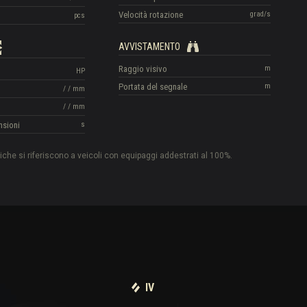
Velocità rotazione
grad/s
pcs
AVVISTAMENTO
Raggio visivo
m
HP
Portata del segnale
m
/
/
mm
/
/
mm
nsioni
s
tiche si riferiscono a veicoli con equipaggi addestrati al 100%.
IV