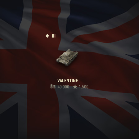
III
VALENTINE
40.000
1.500