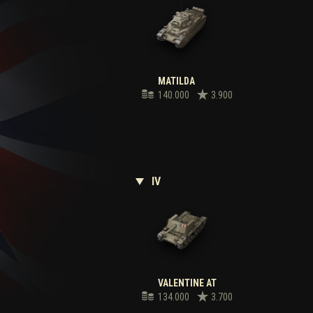
MATILDA
140.000
3.900
IV
VALENTINE AT
134.000
3.700