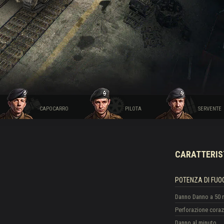
ch
CAPOCARRO
PILOTA
SERVENTE
CARATTERIS
POTENZA DI FUO
Danno
Danno a 50 
Perforazione cora
Danno al minuto