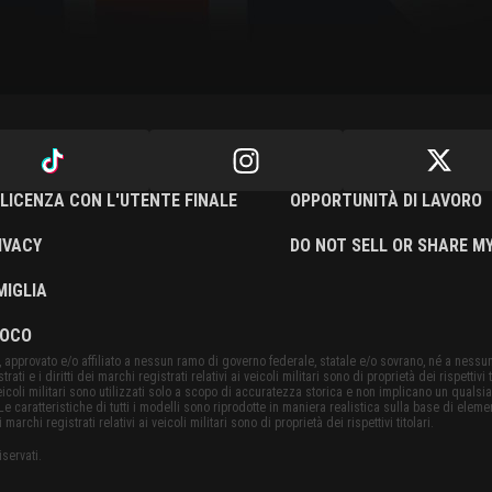
LICENZA CON L'UTENTE FINALE
OPPORTUNITÀ DI LAVORO
IVACY
DO NOT SELL OR SHARE M
MIGLIA
IOCO
approvato e/o affiliato a nessun ramo di governo federale, statale e/o sovrano, né a nessun
rati e i diritti dei marchi registrati relativi ai veicoli militari sono di proprietà dei rispettivi ti
veicoli militari sono utilizzati solo a scopo di accuratezza storica e non implicano un qualsi
e caratteristiche di tutti i modelli sono riprodotte in maniera realistica sulla base di element
i marchi registrati relativi ai veicoli militari sono di proprietà dei rispettivi titolari.
riservati.