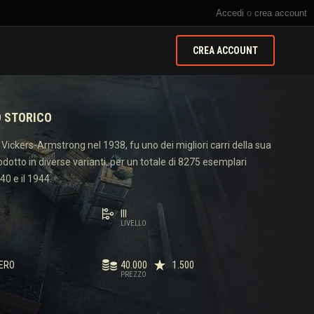
Accedi
o
crea account
CREA ACCOUNT
O STORICO
 Vickers-Armstrong nel 1938, fu uno dei migliori carri della sua
odotto in diverse varianti, per un totale di 8275 esemplari
940 e il 1944.
III
LIVELLO
ERO
40.000
1.500
PREZZO