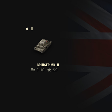
II
CRUISER MK. II
3.100
220