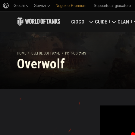
Giochi
Servizi
Negozio Premium
Supporto al giocatore
GIOCO
GUIDE
CLAN
Scarica subito
Guida per principianti
Fortezza
HOME
USEFUL SOFTWARE
PC PROGRAMS
Riscatta i codici bonus
Guida generale
Mappa Gl
Overwolf
Novità
Economia di gioco
Classific
Classifiche
Sicurezza dell'accou
Aggiornamenti
Onorificenze
Tankopedia
Politica del Fair Play
Musica
Wargaming.net Game