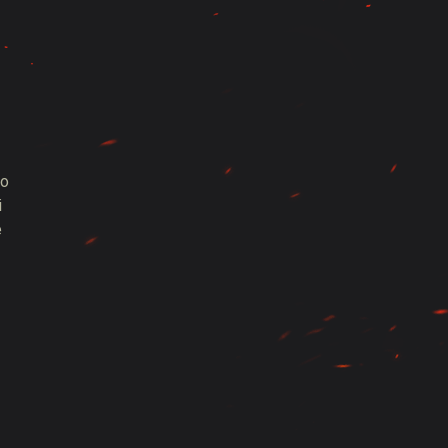
co
i
e