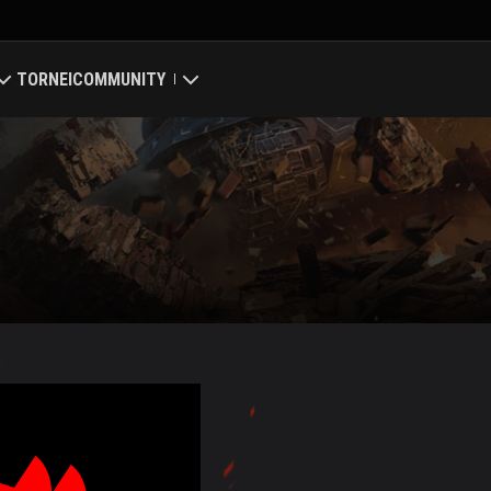
TORNEI
COMMUNITY
Il mio profilo
obale
Ricerca giocatore
he dei Clan
Invita un amico
nt
Discord
Mod Hub
Media
 Center