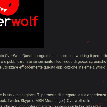
ch
ato OverWolf. Questo programma di social networking ti permett
rare e pubblicare istantaneamente i tuoi video di gioco, screensho
me utilizzare efficacemente questa applicazione insieme a World
 la tua vita nei giochi. Ti permette di integrare la tua esperienza
ebook, Twitter, Skype o MSN Messenger). Overwolf offre
tori che vogliono poter rimanere connessi con la loro vita reale