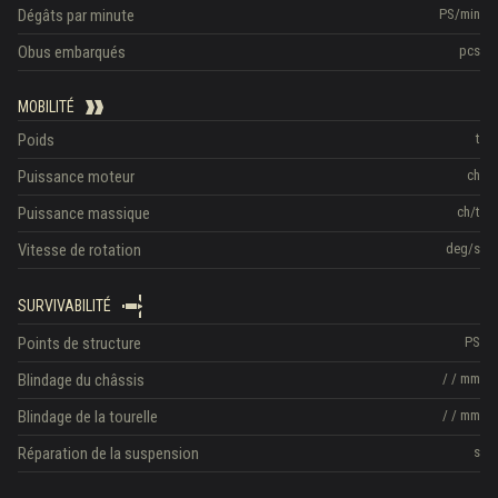
Dégâts par minute
PS/min
Obus embarqués
pcs
MOBILITÉ
Poids
t
Puissance moteur
ch
Puissance massique
ch/t
Vitesse de rotation
deg/s
SURVIVABILITÉ
Points de structure
PS
Blindage du châssis
/
/
mm
Blindage de la tourelle
/
/
mm
Réparation de la suspension
s