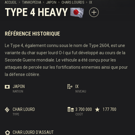
ACCUEIL
TANKOPEDIA
JAPON
CHARS LOURDS
IX
TYPE 4 HEAVY
RÉFÉRENCE HISTORIQUE
Le Type 4, également connu sous le nom de Type 2604, est une
variante du char super lourd O-I qui fut développé au cours de la
Seconde Guerre mondiale. Le véhicule a été conçu pour les
attaques de percée sur les fortifications ennemies ainsi que pour
la défense côtière.
JAPON
IX
NATION
NIVEAU
CHAR LOURD
3 700 000
177 700
TYPE
COÛT
CHAR LOURD D'ASSAUT