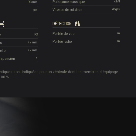
Puissance massique
ch/t
PS/min
Vitesse de rotation
deg/s
pcs
DÉTECTION
Portée de vue
m
e
PS
Portée radio
m
is
/
/
mm
elle
/
/
mm
suspension
s
istiques sont indiquées pour un véhicule dont les membres d'équipage
100 %.