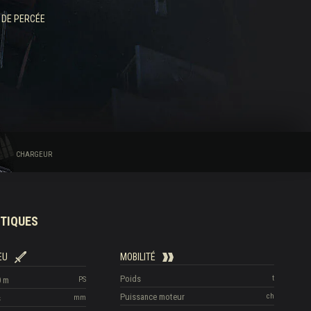
 DE PERCÉE
CHARGEUR
TIQUES
EU
MOBILITÉ
Poids
t
0 m
PS
Puissance moteur
ch
s
mm