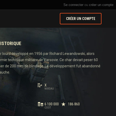
Se connecter
ou
créer un compte
CRÉER UN COMPTE
ISTORIQUE
ar lourd développé en 1956 par Richard Lewandowski, alors
émie technique militaire de Varsovie. Ce char devait peser 60
oser de 200 mm de blindage. Le développement fut abandonné
auche.
X
NIVEAU
6 100 000
186 860
COÛT