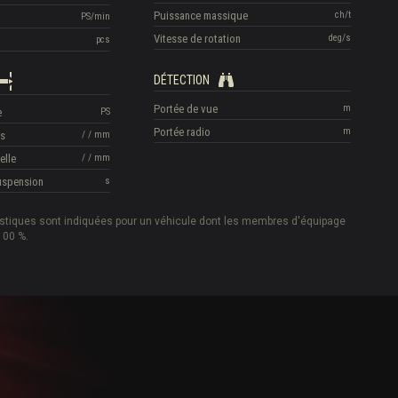
Puissance massique
ch/t
PS/min
Vitesse de rotation
deg/s
pcs
DÉTECTION
Portée de vue
m
e
PS
Portée radio
m
is
/
/
mm
elle
/
/
mm
suspension
s
istiques sont indiquées pour un véhicule dont les membres d'équipage
100 %.