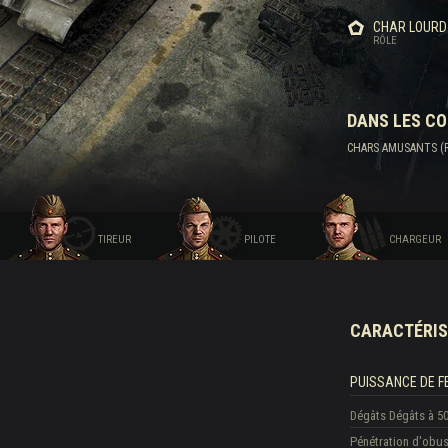
CHAR LOURD
RÔLE
DANS LES C
CHARS AMUSANTS (RA
TIREUR
PILOTE
CHARGEUR
CARACTÉRIS
PUISSANCE DE F
Dégâts
Dégâts à 5
Pénétration d'obu