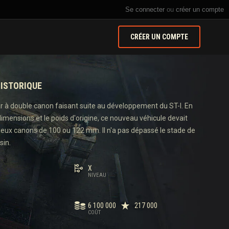
Se connecter
ou
créer un compte
CRÉER UN COMPTE
ISTORIQUE
ar à double canon faisant suite au développement du ST-I. En
imensions et le poids d'origine, ce nouveau véhicule devait
deux canons de 100 ou 122 mm. Il n'a pas dépassé le stade de
sin.
X
NIVEAU
6 100 000
217 000
COÛT