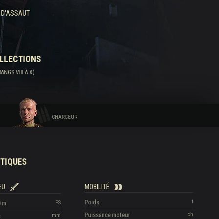
 D'ASSAUT
OLLECTIONS
NGS VIII À X)
CHARGEUR
TIQUES
EU
MOBILITÉ
Poids
t
0 m
PS
Puissance moteur
ch
s
mm