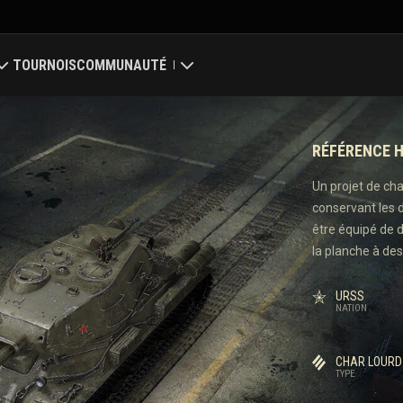
TOURNOIS
COMMUNAUTÉ
Mon profil
RÉFÉRENCE H
ale
Chercher des joueurs
Un projet de ch
conservant les d
 des clans
Parrainer un ami
être équipé de 
la planche à des
Discord
URSS
Centre des mods
NATION
Médias
CHAR LOURD
TYPE
nter