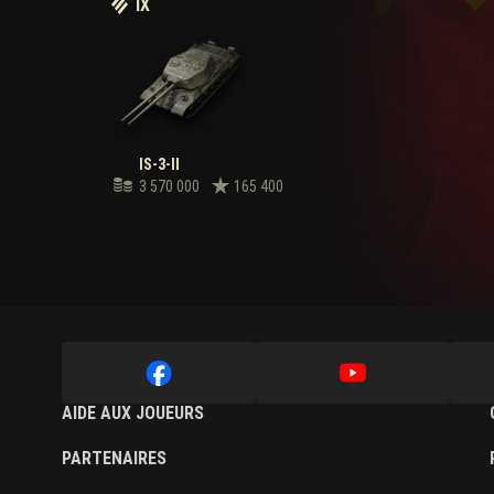
IX
IS-3-II
3 570 000
165 400
AIDE AUX JOUEURS
PARTENAIRES