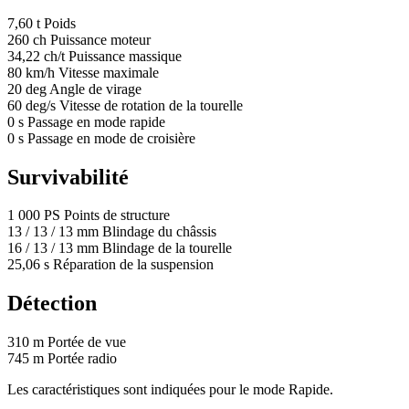
7,60
t
Poids
260
ch
Puissance moteur
34,22
ch/t
Puissance massique
80
km/h
Vitesse maximale
20
deg
Angle de virage
60
deg/s
Vitesse de rotation de la tourelle
0
s
Passage en mode rapide
0
s
Passage en mode de croisière
Survivabilité
1 000
PS
Points de structure
13
/
13
/
13
mm
Blindage du châssis
16
/
13
/
13
mm
Blindage de la tourelle
25,06
s
Réparation de la suspension
Détection
310
m
Portée de vue
745
m
Portée radio
Les caractéristiques sont indiquées pour le mode Rapide.