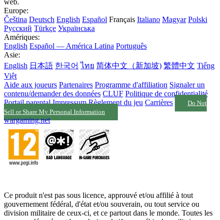
web.
Europe:
Čeština
Deutsch
English
Español
Français
Italiano
Magyar
Polski
Русский
Türkçe
Українська
Amériques:
English
Español — América Latina
Português
Asie:
English
日本語
한국어
ไทย
简体中文（新加坡)
繁體中文
Tiếng
Việt
Aide aux joueurs
Partenaires
Programme d'affiliation
Signaler un
contenu/demander des données
CLUF
Politique de confidentialité
Portail parental
Impressum
Règlement du jeu
Carrières
Do Not
Sell or Share My Personal Information
wargaming.net
Ce produit n'est pas sous licence, approuvé et/ou affilié à tout
gouvernement fédéral, d'état et/ou souverain, ou tout service ou
division militaire de ceux-ci, et ce partout dans le monde. Toutes les