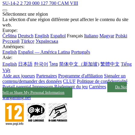
SU-14-2
2 720 000
127 700
CAM
VIII
Sélectionnez une région
La sélection d'une région différente peut affecter le contenu du site
web.
Europe:
Čeština
Deutsch
English
Español
Français
Italiano
Magyar
Polski
Русский
Türkçe
Українська
Amériques:
English
Español — América Latina
Português
Asie:
English
日本語
한국어
ไทย
简体中文（新加坡)
繁體中文
Tiếng
Việt
Aide aux joueurs
Partenaires
Programme d'affiliation
Signaler un
contenu/demander des données
CLUF
Politique de confidentialité
Portail parental
Impressum
Règlement du jeu
Carrières
Do Not
Sell or Share My Personal Information
wargaming.net