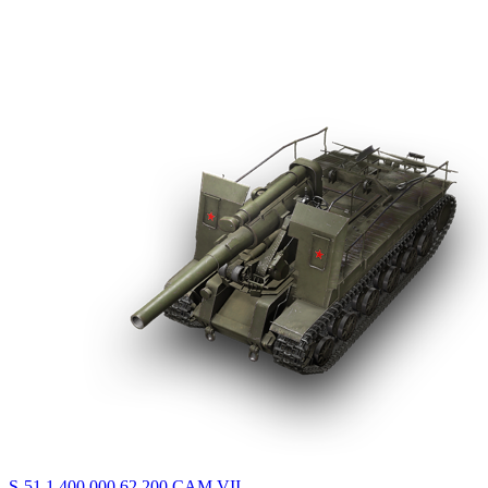
S-51
1 400 000
62 200
CAM
VII