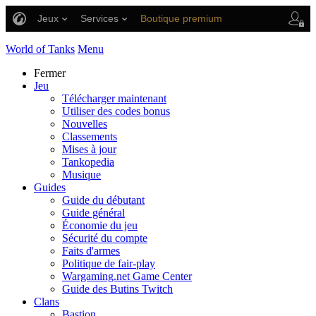
Jeux
Services
Boutique premium
Aide aux joueurs
World of Tanks
Menu
Fermer
Jeu
Télécharger maintenant
Utiliser des codes bonus
Nouvelles
Classements
Mises à jour
Tankopedia
Musique
Guides
Guide du débutant
Guide général
Économie du jeu
Sécurité du compte
Faits d'armes
Politique de fair-play
Wargaming.net Game Center
Guide des Butins Twitch
Clans
Bastion