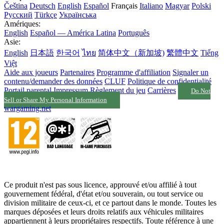
Čeština
Deutsch
English
Español
Français
Italiano
Magyar
Polski
Русский
Türkçe
Українська
Amériques:
English
Español — América Latina
Português
Asie:
English
日本語
한국어
ไทย
简体中文（新加坡)
繁體中文
Tiếng
Việt
Aide aux joueurs
Partenaires
Programme d'affiliation
Signaler un
contenu/demander des données
CLUF
Politique de confidentialité
Portail parental
Impressum
Règlement du jeu
Carrières
Do Not
Sell or Share My Personal Information
wargaming.net
Ce produit n'est pas sous licence, approuvé et/ou affilié à tout
gouvernement fédéral, d'état et/ou souverain, ou tout service ou
division militaire de ceux-ci, et ce partout dans le monde. Toutes les
marques déposées et leurs droits relatifs aux véhicules militaires
appartiennent à leurs propriétaires respectifs. Toute référence à une