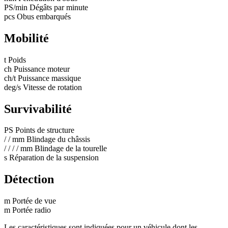
PS/min
Dégâts par minute
pcs
Obus embarqués
Mobilité
t
Poids
ch
Puissance moteur
ch/t
Puissance massique
deg/s
Vitesse de rotation
Survivabilité
PS
Points de structure
/
/
mm
Blindage du châssis
/
/
/
/
mm
Blindage de la tourelle
s
Réparation de la suspension
Détection
m
Portée de vue
m
Portée radio
Les caractéristiques sont indiquées pour un véhicule dont les