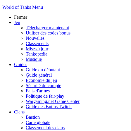
World of Tanks
Menu
Fermer
Jeu
Télécharger maintenant
Utiliser des codes bonus
Nouvelles
Classements
Mises à jour
Tankopedia
Musique
Guides
Guide du débutant
Guide général
Économie du jeu
Sécurité du compte
Faits d'armes
Politique de fair-play
Wargaming.net Game Center
Guide des Butins Twitch
Clans
Bastion
Carte globale
Classement des clans