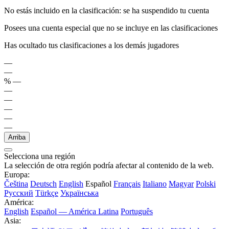
No estás incluido en la clasificación: se ha suspendido tu cuenta
Posees una cuenta especial que no se incluye en las clasificaciones
Has ocultado tus clasificaciones a los demás jugadores
—
—
%
—
—
—
—
—
—
Arriba
Selecciona una región
La selección de otra región podría afectar al contenido de la web.
Europa:
Čeština
Deutsch
English
Español
Français
Italiano
Magyar
Polski
Русский
Türkçe
Українська
América:
English
Español — América Latina
Português
Asia: