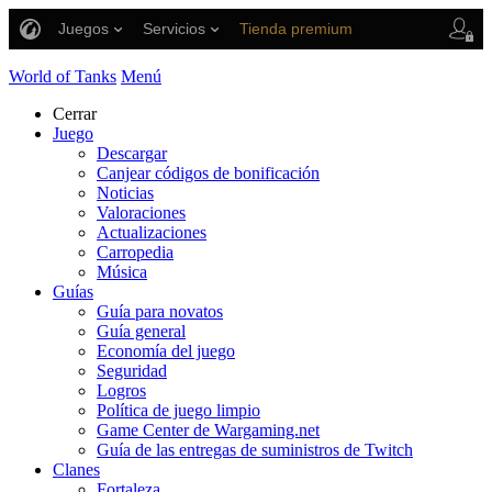
Juegos
Servicios
Tienda premium
Asistencia al jugador
World of Tanks
Menú
Cerrar
Juego
Descargar
Canjear códigos de bonificación
Noticias
Valoraciones
Actualizaciones
Carropedia
Música
Guías
Guía para novatos
Guía general
Economía del juego
Seguridad
Logros
Política de juego limpio
Game Center de Wargaming.net
Guía de las entregas de suministros de Twitch
Clanes
Fortaleza