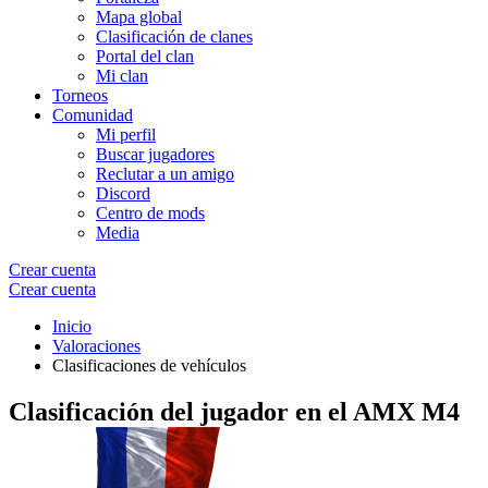
Mapa global
Clasificación de clanes
Portal del clan
Mi clan
Torneos
Comunidad
Mi perfil
Buscar jugadores
Reclutar a un amigo
Discord
Centro de mods
Media
Crear cuenta
Crear cuenta
Inicio
Valoraciones
Clasificaciones de vehículos
Clasificación del jugador en el
AMX M4