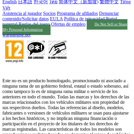
English
日本語
한국어
ไทย
简体中文（新加坡)
繁體中文
Tiếng
Việt
Asistencia al jugador
Socios
Programa de afiliados
Denunciar
contenido/Solicitar datos
EULA
Política de privacidad
Portal
parental
Reglas del juego
Ofertas de empleo
Do Not Sell or Share
My Personal Information
wargaming.net
Este no es un producto homologado, promocionado ni asociado a
ninguna rama de un gobierno federal, estatal o estado soberano, así
como tampoco lo es de ninguna rama militar o servicio de los
anteriores en todo el mundo. Todas las marcas y los derechos de las
marcas relacionados con los vehículos militares son propiedad de
sus respectivos dueños. Todas las referencias al diseño, modelos,
fabricantes o versiones de vehículos militares se usan para ajustarse
a los hechos históricos, y no implican ninguna financiación o
participación en el proyecto de los titulares de los derechos de
marcas registradas. Las características de todos los modelos son