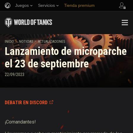
Juegos
Servicios
Tienda premium
Reclutar a un amigo
Política de juego limpio
Música
Asistencia al jugador
Discord
Game Center de Wargaming.net
Centro de mods
Guía de las entregas de suministros de Twitch
INICIO
NOTICIAS
ACTUALIZACIONES
Lanzamiento de microparche
Media
el 23 de septiembre
22/09/2023
DEBATIR EN DISCORD
¡Comandantes!