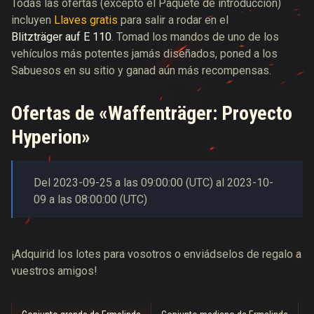
Todas las ofertas (excepto el Paquete de introducción)
incluyen
Llaves gratis
para salir a rodar en el
Blitzträger auf E 110
. Tomad los mandos de uno de los
vehículos más potentes jamás diseñados, poned a los
Sabuesos en su sitio y ganad aún más recompensas.
Ofertas de «Waffenträger: Proyecto
Hyperion»
Del
2023-09-25
a las
09:00:00
(
UTC
) al
2023-10-
09
a las
08:00:00
(
UTC
)
¡Adquirid los lotes para vosotros o enviádselos de regalo a
vuestros amigos!