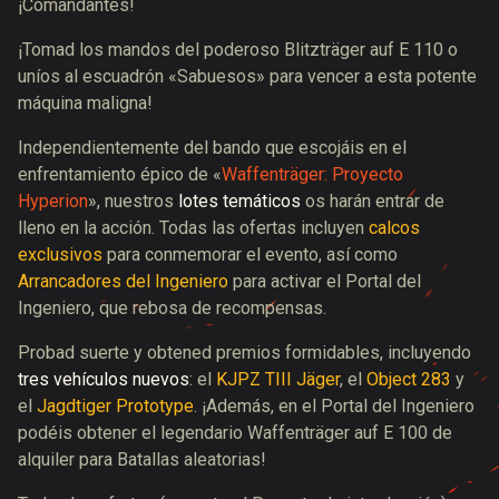
¡Comandantes!
¡Tomad los mandos del poderoso Blitzträger auf E 110 o
uníos al escuadrón «Sabuesos» para vencer a esta potente
máquina maligna!
Independientemente del bando que escojáis en el
enfrentamiento épico de «
Waffenträger: Proyecto
Hyperion
», nuestros
lotes temáticos
os harán entrar de
lleno en la acción. Todas las ofertas incluyen
calcos
exclusivos
para conmemorar el evento, así como
Arrancadores del Ingeniero
para activar el Portal del
Ingeniero, que rebosa de recompensas.
Probad suerte y obtened premios formidables, incluyendo
tres vehículos nuevos
: el
KJPZ TIII Jäger
, el
Object 283
y
el
Jagdtiger Prototype
. ¡Además, en el Portal del Ingeniero
podéis obtener el legendario Waffenträger auf E 100 de
alquiler para Batallas aleatorias!