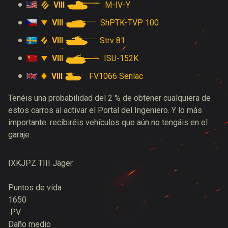
VIII
M-IV-Y
VIII
ShPTK-TVP 100
VIII
Strv 81
VIII
ISU-152K
VIII
FV1066 Senlac
Tenéis una probabilidad del 2 % de obtener cualquiera de
estos carros al activar el Portal del Ingeniero. Y lo más
importante: recibiréis vehículos que aún no tengáis en el
garaje.
IX
KJPZ TIII Jäger
Puntos de vida
1650
PV
Daño medio