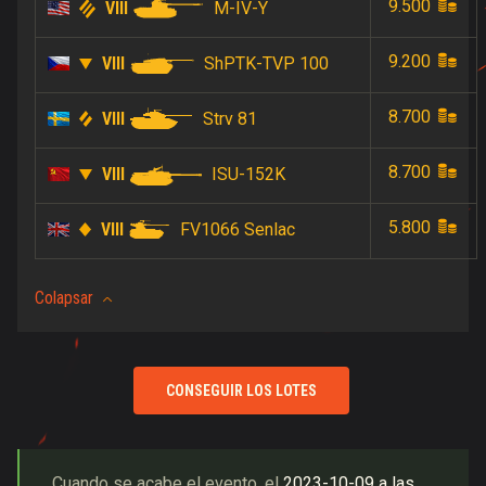
9.500
VIII
M-IV-Y
9.200
VIII
ShPTK-TVP 100
8.700
VIII
Strv 81
8.700
VIII
ISU-152K
5.800
VIII
FV1066 Senlac
Colapsar
CONSEGUIR LOS LOTES
Cuando se acabe el evento, el
2023-10-09
a las