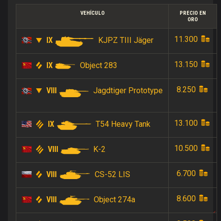
VEHÍCULO
PRECIO EN
ORO
11.300
IX
KJPZ TIII Jäger
13.150
IX
Object 283
8.250
VIII
Jagdtiger Prototype
13.100
IX
T54 Heavy Tank
10.500
VIII
K-2
6.700
VIII
CS-52 LIS
8.600
VIII
Object 274a