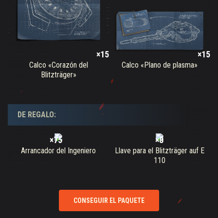
×15
×15
Calco «Corazón del
Calco «Plano de plasma»
Blitzträger»
DE REGALO:
×75
×8
Arrancador del Ingeniero
Llave para el Blitzträger auf E
110
CONSEGUIR EL PAQUETE