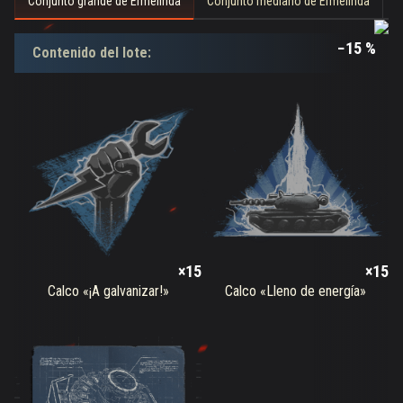
Conjunto grande de Ermelinda
Conjunto mediano de Ermelinda
C
−15 %
Contenido del lote:
×15
×15
Calco «¡A galvanizar!»
Calco «Lleno de energía»