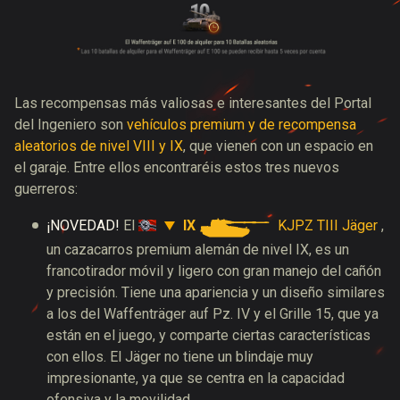
Las recompensas más valiosas e interesantes del Portal
del Ingeniero son
vehículos premium y de recompensa
aleatorios de nivel VIII y IX
, que vienen con un espacio en
el garaje. Entre ellos encontraréis estos tres nuevos
guerreros:
IX
KJPZ TIII Jäger
¡NOVEDAD!
El
,
un cazacarros premium alemán de nivel IX, es un
francotirador móvil y ligero con gran manejo del cañón
y precisión. Tiene una apariencia y un diseño similares
a los del Waffenträger auf Pz. IV y el Grille 15, que ya
están en el juego, y comparte ciertas características
con ellos. El Jäger no tiene un blindaje muy
impresionante, ya que se centra en la capacidad
ofensiva y la movilidad.