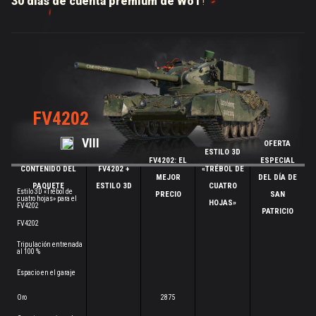
30 días de cuenta premium de WoT
!
FV4202
VIII
OFERTA
ESTILO 3D
FV4202: EL
ESPECIAL
CONTENIDO DEL
FV4202 +
«TRÉBOL DE
MEJOR
DEL DÍA DE
PAQUETE
ESTILO 3D
CUATRO
Estilo 3D «Trébol de
PRECIO
SAN
cuatro hojas» para el
HOJAS»
FV4202
PATRICIO
FV4202
Tripulación entrenada
al 100 %
Espacio en el garaje
Oro
2875