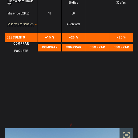
Cuenta premium de
30 días
30 días
WoT
Misión de EXP x5
10
30
Reservas personales
45 en total
DESCUENTO
–15 %
–25 %
–20 %
COMPRAR
COMPRAR
COMPRAR
COMPRAR
COMPRAR
PAQUETE