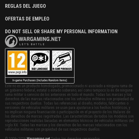
REGLAS DEL JUEGO
OFERTAS DE EMPLEO
DO NOT SELL OR SHARE MY PERSONAL INFORMATION
Este no es un producto homologado, promocionado ni asociado a ninguna rama de
un gobierno federal, estatal o estado soberano, así como tampoco lo es de ninguna
rama militar o servicio de los anteriores en todo el mundo. Todas las marcas y los
derechos de las marcas relacionados con los vehículos militares son propiedad de
sus respectivos dueños. Todas las referencias al diseño, modelos, fabricantes o
versiones de vehículos militares se usan para ajustarse a los hechos históricos, y
no implican ninguna financiación o participación en el proyecto de los titulares de
los derechos de marcas registradas. Las características de todos los modelos son
reproducciones realistas basadas en elementos técnicos de vehículos militares del
siglo XX. Todas las marcas y los derechos de las marcas relacionados con los
vehículos militares son propiedad de sus respectivos dueños.
© 2009–2026
Wargaming.net
Todos los derechos reservados.