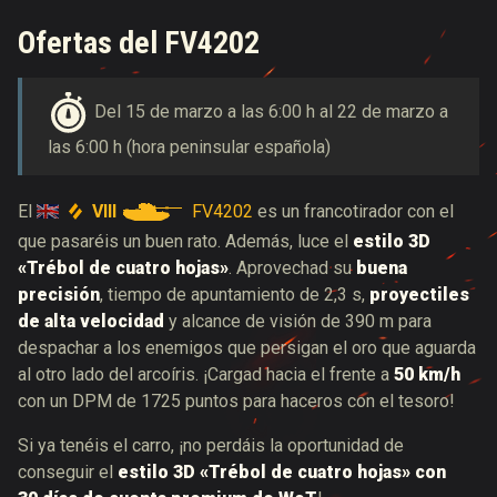
Ofertas del FV4202
Del 15 de marzo a las 6:00 h al 22 de marzo a
las 6:00 h (hora peninsular española)
VIII
FV4202
El
es un francotirador con el
que pasaréis un buen rato. Además, luce el
estilo 3D
«Trébol de cuatro hojas»
. Aprovechad su
buena
precisión
, tiempo de apuntamiento de 2,3 s,
proyectiles
de alta velocidad
y alcance de visión de 390 m para
despachar a los enemigos que persigan el oro que aguarda
al otro lado del arcoíris. ¡Cargad hacia el frente a
50 km/h
con un DPM de 1725 puntos para haceros con el tesoro!
Si ya tenéis el carro, ¡no perdáis la oportunidad de
conseguir el
estilo 3D «Trébol de cuatro hojas» con