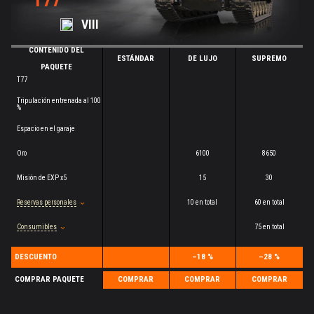
T77
VIII
CONTENIDO DEL
ESTÁNDAR
DE LUJO
SUPREMO
PAQUETE
T77
Tripulación entrenada al 100
%
Espacio en el garaje
Oro
6100
8650
Misión de EXP x5
15
30
Reservas personales
10 en total
60 en total
Consumibles
75 en total
DESCUENTO
–18 %
–28 %
COMPRAR PAQUETE
COMPRAR
COMPRAR
COMPRAR