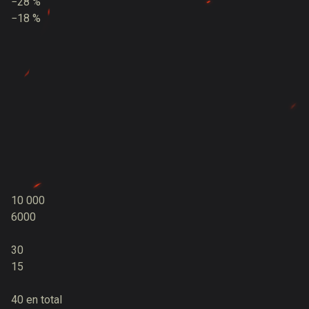
−28 %
−18 %
10 000
6000
30
15
40 en total