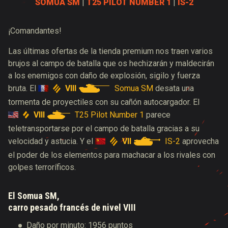
SOMUA SM
|
T25 PILOT NUMBER 1
|
IS-2
¡Comandantes!
Las últimas ofertas de la tienda premium nos traen varios
brujos al campo de batalla que os hechizarán y maldecirán
a los enemigos con daño de explosión, sigilo y fuerza
VIII
Somua SM
bruta. El
desata una
tormenta de proyectiles con su cañón autocargador. El
VIII
T25 Pilot Number 1
parece
teletransportarse por el campo de batalla gracias a su
VII
IS-2
velocidad y astucia. Y el
aprovecha
el poder de los elementos para machacar a los rivales con
golpes terroríficos.
El Somua SM,
carro pesado francés de nivel VIII
Daño por minuto: 1956 puntos