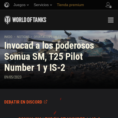
Juegos
Servicios
Tienda premium
Reclutar a un amigo
Política de juego limpio
Música
Asistencia al jugador
Discord
Game Center de Wargaming.net
Centro de mods
Guía de las entregas de suministros de Twitch
INICIO
NOTICIAS
OFERTAS ESPECIALES
Invocad a los poderosos
Media
Somua SM, T25 Pilot
Number 1 y IS-2
09/05/2023
DEBATIR EN DISCORD