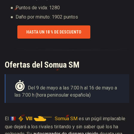
Puntos de vida: 1280
Daño por minuto: 1902 puntos
HASTA UN 18 % DE DESCUENTO
Ofertas del Somua SM
Del 9 de mayo a las 7:00 h al 16 de mayo a
las 7:00 h (hora peninsular española)
VIII
Somua SM
El
es un púgil implacable
que dejará a los rivales tiritando y sin saber qué los ha
golpeado. Su
autocargador de disparo rápido
desata una