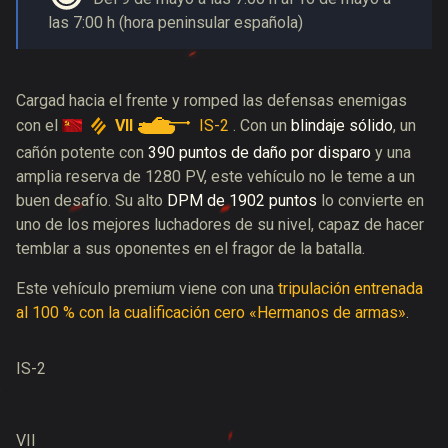
las 7:00 h (hora peninsular española)
Cargad hacia el frente y romped las defensas enemigas
VII
IS-2
con el
. Con un
blindaje sólido
, un
cañón potente con
390 puntos de daño por disparo
y una
amplia reserva de 1280 PV, este vehículo no le teme a un
buen desafío. Su alto
DPM de 1902 puntos
lo convierte en
uno de los mejores luchadores de su nivel, capaz de hacer
temblar a sus oponentes en el fragor de la batalla.
Este vehículo premium viene con una
tripulación entrenada
al 100 % con la cualificación cero «Hermanos de armas»
.
IS-2
VII