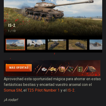
IS-2
1
/ 10
MÁS OFERTAS
Aprovechad esta oportunidad mágica para ahorrar en estas
fantásticas bestias y encantad vuestro arsenal con el
Somua SM
, el
T25 Pilot Number 1
y el
IS-2
.
¡A rodar!