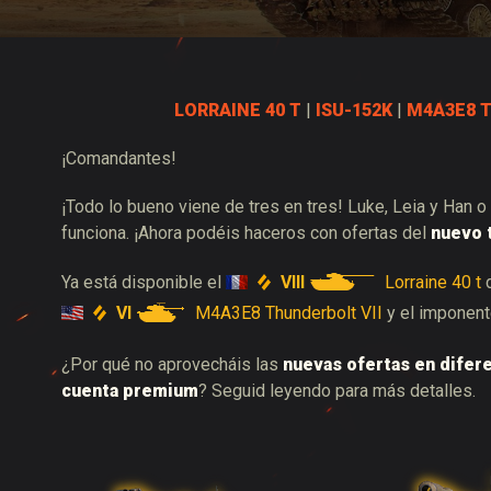
Guía de las entregas
LORRAINE 40 T
|
ISU-152K
|
M4A3E8 T
¡Comandantes!
¡Todo lo bueno viene de tres en tres! Luke, Leia y Han o
funciona. ¡Ahora podéis haceros con ofertas del
nuevo t
VIII
Lorraine 40 t
Ya está disponible el
d
VI
M4A3E8 Thunderbolt VII
y el imponen
¿Por qué no aprovecháis las
nuevas ofertas en difer
cuenta premium
? Seguid leyendo para más detalles.