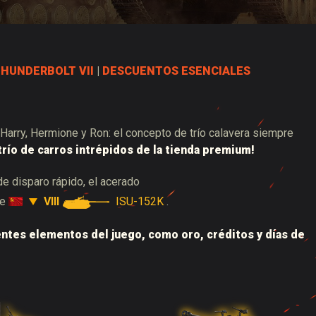
 de suministros de Twitch
HUNDERBOLT VII
|
DESCUENTOS ESENCIALES
 Harry, Hermione y Ron: el concepto de trío calavera siempre
río de carros intrépidos de la tienda premium!
e disparo rápido, el acerado
VIII
ISU-152K
te
.
entes elementos del juego, como oro, créditos y días de