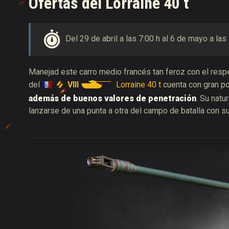
Ofertas del Lorraine 40 t
Del 29 de abril a las 7:00 h al 6 de mayo a las
Manejad este carro medio francés tan feroz con el resp
VIII
Lorraine 40 t
del
cuenta con gran p
además de buenos valores de penetración
. Su natu
lanzarse de una punta a otra del campo de batalla con s