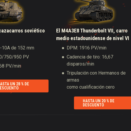
cazacarros soviético
El M4A3E8 Thunderbolt VII, carro
medio estadounidense de nivel VI
L-10A de 152 mm
DPM: 1916 PV/min
50/750/950 PV
Cadencia de tiro: 16,67
disparos/min
68 PV/min
Tripulación con Hermanos de
armas
ASTA UN 28 % DE
como cualificación cero
ESCUENTO
HASTA UN 20 % DE
DESCUENTO