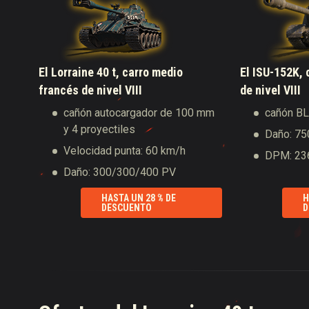
El Lorraine 40 t, carro medio
El ISU-152K, 
francés de nivel VIII
de nivel VIII
cañón autocargador de 100 mm
cañón B
y 4 proyectiles
Daño: 7
Velocidad punta: 60 km/h
DPM: 23
Daño: 300/300/400 PV
HASTA UN 28 % DE
H
DESCUENTO
D