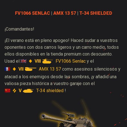
FV1066 SENLAC
|
AMX 13 57
|
T-34 SHIELDED
¡Comandantes!
¡El verano está en pleno apogeo! Haced sudar a vuestros
oponentes con dos carros ligeros y un carro medio, todos
ellos disponibles en la tienda premium con descuento.
VIII
FV1066 Senlac
Usad el
y el
VII
AMX 13 57
como asesinos silenciosos y
atacad a los enemigos desde las sombras, ¡y añadid una
valiosa pieza histórica a vuestro garaje con el
V
T-34 shielded
!