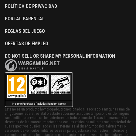
POLÍTICA DE PRIVACIDAD
PORTAL PARENTAL
REGLAS DEL JUEGO
OFERTAS DE EMPLEO
DO NOT SELL OR SHARE MY PERSONAL INFORMATION
Este no es un producto homologado, promocionado ni asociado a ninguna rama de
un gobierno federal, estatal o estado soberano, así como tampoco lo es de ninguna
rama militar o servicio de los anteriores en todo el mundo. Todas las marcas y los
derechos de las marcas relacionados con los vehículos militares son propiedad de
sus respectivos dueños. Todas las referencias al diseño, modelos, fabricantes o
versiones de vehículos militares se usan para ajustarse a los hechos históricos, y
no implican ninguna financiación o participación en el proyecto de los titulares de