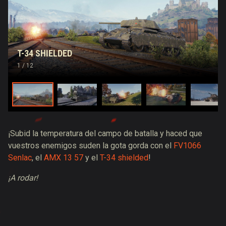
T-34 SHIELDED
1
/ 12
¡Subid la temperatura del campo de batalla y haced que
vuestros enemigos suden la gota gorda con el
FV1066
Senlac
, el
AMX 13 57
y el
T-34 shielded
!
¡A rodar!