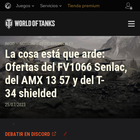
Juegos
Servicios
Tienda premium
Reclutar a un amigo
Política de juego limpio
Música
Asistencia al jugador
Discord
Game Center de Wargaming.net
Centro de mods
Guía de las entregas de suministros de Twitch
INICIO
NOTICIAS
OFERTAS ESPECIALES
La cosa está que arde:
Media
Ofertas del FV1066 Senlac,
del AMX 13 57 y del T-
34 shielded
25/07/2023
DEBATIR EN DISCORD