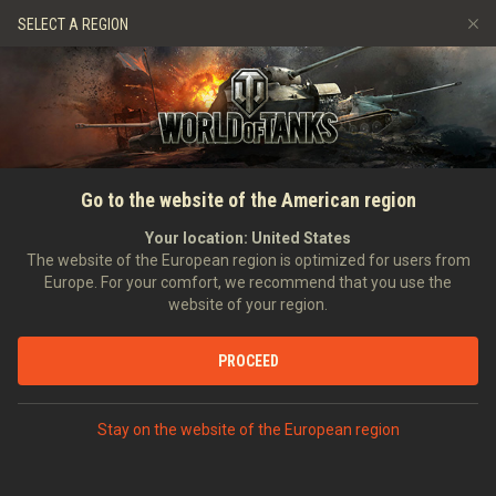
Juegos
Servicios
Tienda premium
SELECT A REGION
Reclutar a un amigo
Política de juego limpio
Música
Asistencia al jugador
Discord
Game Center de Wargaming.net
Centro de mods
Guía de las entregas de suministros de Twitch
INICIO
NOTICIAS
OFERTAS ESPECIALES
Haceos con los lotes de la
Go to the website of the American region
Media
Edición del comandante
Your location:
United States
The website of the European region is optimized for users from
14/10/2022
Europe. For your comfort, we recommend that you use the
website of your region.
PROCEED
DEBATIR EN DISCORD
Stay on the website of the European region
¡Comandantes!