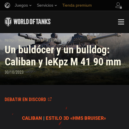
Juegos
Servicios
Tienda premium
Reclutar a un amigo
Política de juego limpio
Música
Asistencia al jugador
Discord
Game Center de Wargaming.net
Centro de mods
Guía de las entregas de suministros de Twitch
INICIO
NOTICIAS
OFERTAS ESPECIALES
Un buldócer y un bulldog:
Media
Caliban y leKpz M 41 90 mm
30/10/2023
DEBATIR EN DISCORD
CALIBAN
|
ESTILO 3D «HMS BRUISER»