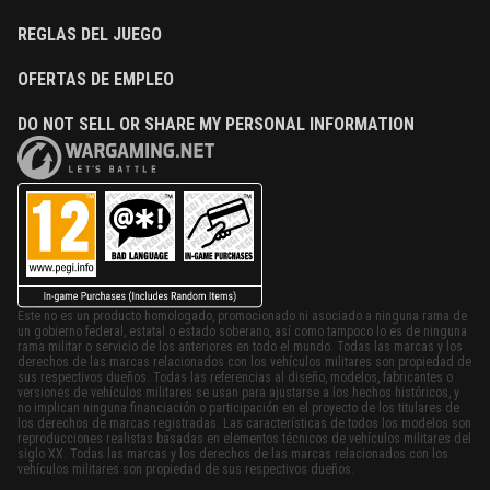
REGLAS DEL JUEGO
OFERTAS DE EMPLEO
DO NOT SELL OR SHARE MY PERSONAL INFORMATION
Este no es un producto homologado, promocionado ni asociado a ninguna rama de
un gobierno federal, estatal o estado soberano, así como tampoco lo es de ninguna
rama militar o servicio de los anteriores en todo el mundo. Todas las marcas y los
derechos de las marcas relacionados con los vehículos militares son propiedad de
sus respectivos dueños. Todas las referencias al diseño, modelos, fabricantes o
versiones de vehículos militares se usan para ajustarse a los hechos históricos, y
no implican ninguna financiación o participación en el proyecto de los titulares de
los derechos de marcas registradas. Las características de todos los modelos son
reproducciones realistas basadas en elementos técnicos de vehículos militares del
siglo XX. Todas las marcas y los derechos de las marcas relacionados con los
vehículos militares son propiedad de sus respectivos dueños.