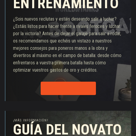
ENTRENAMIENTO
ENTRENAMIENTO
¿Sois nuevos reclutas y estáis deseando salir a luchar?
¿Estáis listos para hacer frente a rivales feroces y luchar
por la victoria? Antes de dejar el garaje para salir a rodar,
os recomendamos que echéis un vistazo a nuestros
mejores consejos para poneros manos a la obra y
divertiros al máximo en el campo de batalla: desde cómo
enfrentaros a vuestra primera batalla hasta cómo
optimizar vuestros gastos de oro y créditos.
GUÍA DEL CAMPO DE
ENTRENAMIENTO
¡MÁS INFORMACIÓN!
GUÍA DEL NOVATO
GUÍA DEL NOVATO