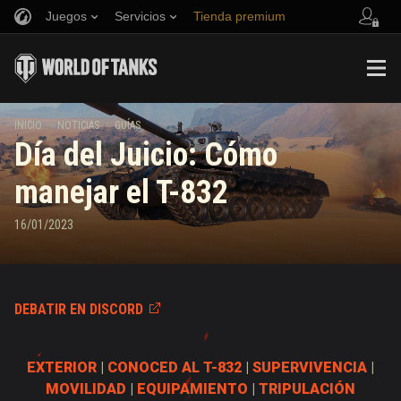
Juegos
Servicios
Tienda premium
Reclutar a un amigo
Política de juego limpio
Música
Asistencia al jugador
Discord
Game Center de Wargaming.net
Centro de mods
Guía de las entregas de suministros de Twitch
INICIO
NOTICIAS
GUÍAS
Día del Juicio: Cómo
Media
manejar el T-832
16/01/2023
DEBATIR EN DISCORD
EXTERIOR
|
CONOCED AL T-832
|
SUPERVIVENCIA
|
MOVILIDAD
|
EQUIPAMIENTO
|
TRIPULACIÓN