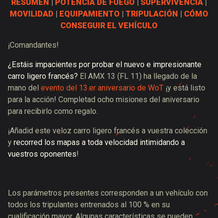
RESUMEN
|
POTENCIA DE FUEGO
|
SUPERVIVENCIA
|
MOVILIDAD
|
EQUIPAMIENTO
|
TRIPULACIÓN
|
CÓMO
CONSEGUIR EL VEHÍCULO
¡Comandantes!
¿Estáis impacientes por probar el nuevo e impresionante
carro ligero francés?
El AMX 13 (FL 11) ha llegado de la
mano del
evento del 13.er aniversario de WoT
¡y está listo
para la acción! Completad ocho misiones del aniversario
para recibirlo como regalo.
¡Añadid este veloz carro ligero francés a vuestra colección
y
recorred los mapas a toda velocidad intimidando a
vuestros oponentes
!
Los parámetros presentes corresponden a un vehículo con
todos los tripulantes entrenados al 100 % en su
cualificación mayor. Algunas características se pueden