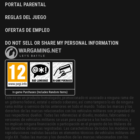
PORTAL PARENTAL
REGLAS DEL JUEGO
OFERTAS DE EMPLEO
DO NOT SELL OR SHARE MY PERSONAL INFORMATION
Este no es un producto homologado, promocionado ni asociado a ninguna rama de
un gobierno federal, estatal o estado soberano, así como tampoco lo es de ninguna
rama militar o servicio de los anteriores en todo el mundo. Todas las marcas y los
derechos de las marcas relacionados con los vehículos militares son propiedad de
sus respectivos dueños. Todas las referencias al diseño, modelos, fabricantes o
versiones de vehículos militares se usan para ajustarse a los hechos históricos, y
no implican ninguna financiación o participación en el proyecto de los titulares de
los derechos de marcas registradas. Las características de todos los modelos son
reproducciones realistas basadas en elementos técnicos de vehículos militares del
siglo XX. Todas las marcas y los derechos de las marcas relacionados con los