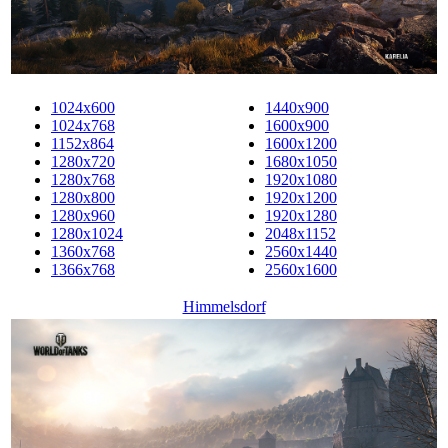
1024x600
1440x900
1024x768
1600x900
1152x864
1600x1200
1280x720
1680x1050
1280x768
1920x1080
1280x800
1920x1200
1280x960
1920x1280
1280x1024
2048x1152
1360x768
2560x1440
1366x768
2560x1600
Himmelsdorf