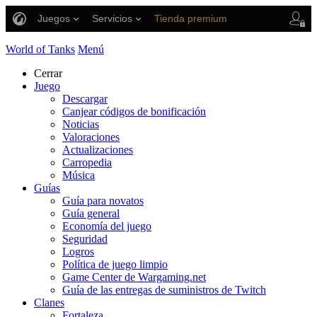
Juegos
Servicios
Tienda premium
Asistencia al jugador
World of Tanks
Menú
Cerrar
Juego
Descargar
Canjear códigos de bonificación
Noticias
Valoraciones
Actualizaciones
Carropedia
Música
Guías
Guía para novatos
Guía general
Economía del juego
Seguridad
Logros
Política de juego limpio
Game Center de Wargaming.net
Guía de las entregas de suministros de Twitch
Clanes
Fortaleza