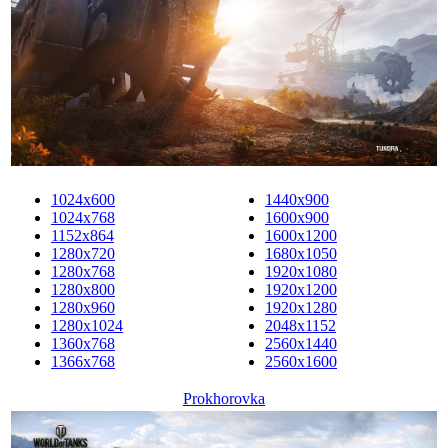
1024x600
1440x900
1024x768
1600x900
1152x864
1600x1200
1280x720
1680x1050
1280x768
1920x1080
1280x800
1920x1200
1280x960
1920x1280
1280x1024
2048x1152
1360x768
2560x1440
1366x768
2560x1600
Prokhorovka