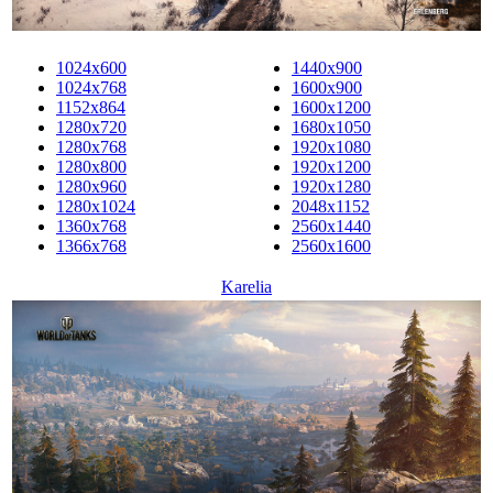
1024x600
1440x900
1024x768
1600x900
1152x864
1600x1200
1280x720
1680x1050
1280x768
1920x1080
1280x800
1920x1200
1280x960
1920x1280
1280x1024
2048x1152
1360x768
2560x1440
1366x768
2560x1600
Karelia