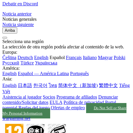
Debatir en Discord
Noticia anterior
Noticias generales
Noticia siguiente
Arriba
Selecciona una región
La selección de otra región podría afectar al contenido de la web.
Europa:
Čeština
Deutsch
English
Español
Français
Italiano
Magyar
Polski
Русский
Türkçe
Українська
América:
English
Español — América Latina
Português
Asia:
English
日本語
한국어
ไทย
简体中文（新加坡)
繁體中文
Tiếng
Việt
Asistencia al jugador
Socios
Programa de afiliados
Denunciar
contenido/Solicitar datos
EULA
Política de privacidad
Portal
parental
Reglas del juego
Ofertas de empleo
Do Not Sell or Share
My Personal Information
wargaming.net