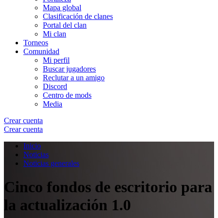
Mapa global
Clasificación de clanes
Portal del clan
Mi clan
Torneos
Comunidad
Mi perfil
Buscar jugadores
Reclutar a un amigo
Discord
Centro de mods
Media
Crear cuenta
Crear cuenta
Inicio
Noticias
Noticias generales
Cinco fondos de escritorio para
la actualización 1.0