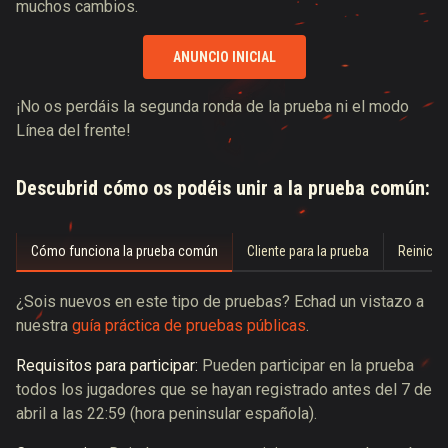
muchos cambios.
ANUNCIO INICIAL
¡No os perdáis la segunda ronda de la prueba ni el modo
Línea del frente!
Descubrid cómo os podéis unir a la prueba común:
Cómo funciona la prueba común
Cliente para la prueba
Reinicios
¿Sois nuevos en este tipo de pruebas? Echad un vistazo a
nuestra
guía práctica de pruebas públicas
.
Requisitos para participar:
Pueden participar en la prueba
todos los jugadores que se hayan registrado antes del 7 de
abril a las 22:59 (hora peninsular española).