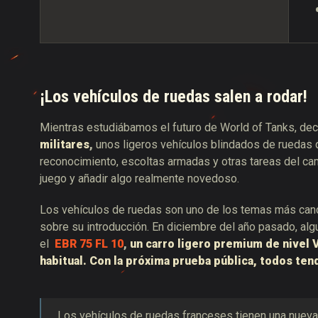
¡Los vehículos de ruedas salen a rodar!
Mientras estudiábamos el futuro de World of Tanks, dec
militares
,
unos ligeros vehículos blindados de ruedas qu
reconocimiento, escoltas armadas y otras tareas del cam
juego y añadir algo realmente novedoso.
Los vehículos de ruedas son uno de los temas más can
sobre su introducción. En diciembre del año pasado, alg
el
EBR 75 FL 10
,
un carro ligero premium de nivel V
habitual. Con la próxima prueba pública, todos ten
Los vehículos de ruedas franceses tienen una nueva 