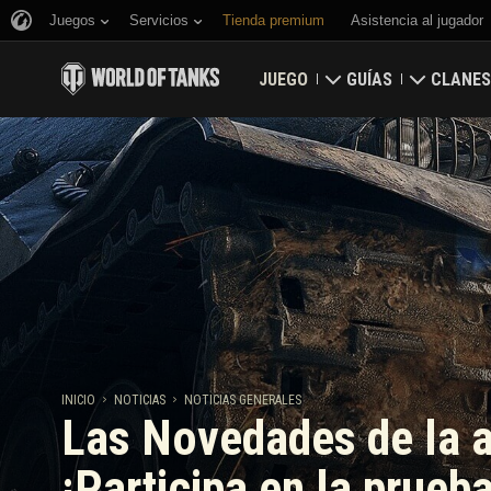
Juegos
Servicios
Tienda premium
Asistencia al jugador
JUEGO
GUÍAS
CLANES
Descargar
Guía para novatos
Fortalez
Canjear códigos de bonificación
Guía general
Mapa glo
Noticias
Economía del juego
Clasific
Valoraciones
Seguridad
Actualizaciones
Logros
INICIO
NOTICIAS
NOTICIAS GENERALES
Las Novedades de la a
Carropedia
Política de juego lim
¡Participa en la prue
Música
Game Center de War