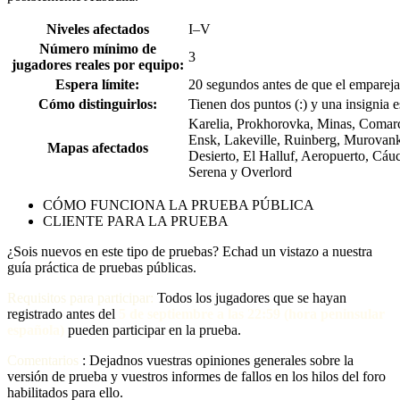
Niveles afectados
I–V
Número mínimo de
3
jugadores reales por equipo:
Espera límite:
20 segundos antes de que el emparejad
Cómo distinguirlos:
Tienen dos puntos (:) y una insignia e
Karelia, Prokhorovka, Minas, Comarc
Ensk, Lakeville, Ruinberg, Murovanka
Mapas afectados
Desierto, El Halluf, Aeropuerto, Cáu
Serena y Overlord
CÓMO FUNCIONA LA PRUEBA PÚBLICA
CLIENTE PARA LA PRUEBA
¿Sois nuevos en este tipo de pruebas? Echad un vistazo a nuestra
guía práctica de pruebas públicas.
Requisitos para participar:
Todos los jugadores que se hayan
registrado antes del
5 de septiembre a las 22:59 (hora peninsular
española)
pueden participar en la prueba.
Comentarios
: Dejadnos vuestras opiniones generales sobre la
versión de prueba y vuestros informes de fallos en los hilos del foro
habilitados para ello.