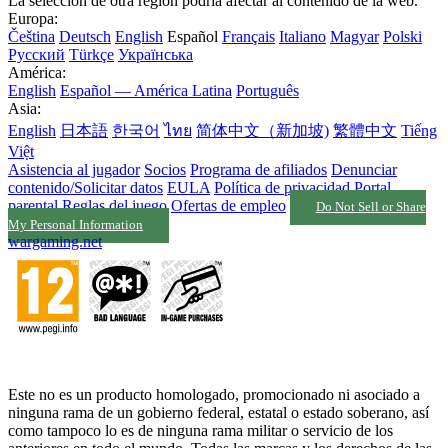
La selección de otra región podría afectar al contenido de la web.
Europa:
Čeština
Deutsch
English
Español
Français
Italiano
Magyar
Polski
Русский
Türkçe
Українська
América:
English
Español — América Latina
Português
Asia:
English
日本語
한국어
ไทย
简体中文（新加坡)
繁體中文
Tiếng
Việt
Asistencia al jugador
Socios
Programa de afiliados
Denunciar
contenido/Solicitar datos
EULA
Política de privacidad
Portal
parental
Reglas del juego
Ofertas de empleo
Do Not Sell or Share
My Personal Information
wargaming.net
Este no es un producto homologado, promocionado ni asociado a
ninguna rama de un gobierno federal, estatal o estado soberano, así
como tampoco lo es de ninguna rama militar o servicio de los