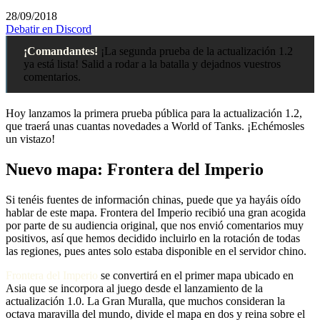
28/09/2018
Debatir en Discord
¡Comandantes!
¡La segunda prueba de la actualización 1.2
ya está lista! Salid a rodar a la batalla y dejadnos vuestros
comentarios.
Hoy lanzamos la primera prueba pública para la actualización 1.2,
que traerá unas cuantas novedades a World of Tanks. ¡Echémosles
un vistazo!
Nuevo mapa: Frontera del Imperio
Si tenéis fuentes de información chinas, puede que ya hayáis oído
hablar de este mapa. Frontera del Imperio recibió una gran acogida
por parte de su audiencia original, que nos envió comentarios muy
positivos, así que hemos decidido incluirlo en la rotación de todas
las regiones, pues antes solo estaba disponible en el servidor chino.
Frontera del Imperio
se convertirá en el primer mapa ubicado en
Asia que se incorpora al juego desde el lanzamiento de la
actualización 1.0. La Gran Muralla, que muchos consideran la
octava maravilla del mundo, divide el mapa en dos y reina sobre el