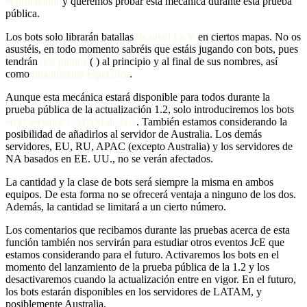
el ordenador
y queremos probar esta mecánica durante esta prueba
pública.
Los bots solo librarán batallas
de nivel I a V
en ciertos mapas. No os
asustéis, en todo momento sabréis que estáis jugando con bots, pues
tendrán
dos puntos
(
:
) al principio y al final de sus nombres, así
como
una insignia específica
.
Aunque esta mecánica estará disponible para todos durante la
prueba pública de la actualización 1.2, solo introduciremos los bots
en el servidor LATAM de NA
. También estamos considerando la
posibilidad de añadirlos al servidor de Australia. Los demás
servidores, EU, RU, APAC (excepto Australia) y los servidores de
NA basados en EE. UU., no se verán afectados.
La cantidad y la clase de bots será siempre la misma en ambos
equipos. De esta forma no se ofrecerá ventaja a ninguno de los dos.
Además, la cantidad se limitará a un cierto número.
Los comentarios que recibamos durante las pruebas acerca de esta
función también nos servirán para estudiar otros eventos JcE que
estamos considerando para el futuro. Activaremos los bots en el
momento del lanzamiento de la prueba pública de la 1.2 y los
desactivaremos cuando la actualización entre en vigor. En el futuro,
los bots estarán disponibles en los servidores de LATAM, y
posiblemente Australia.