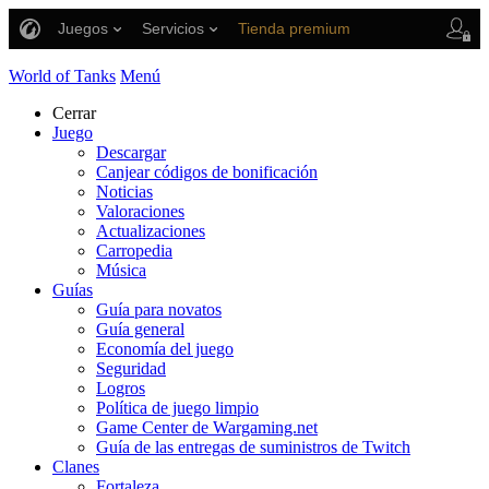
Juegos
Servicios
Tienda premium
Asistencia al jugador
World of Tanks
Menú
Cerrar
Juego
Descargar
Canjear códigos de bonificación
Noticias
Valoraciones
Actualizaciones
Carropedia
Música
Guías
Guía para novatos
Guía general
Economía del juego
Seguridad
Logros
Política de juego limpio
Game Center de Wargaming.net
Guía de las entregas de suministros de Twitch
Clanes
Fortaleza