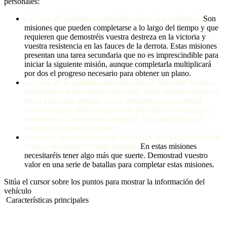
personales:
La clave de la primera operación está en la persistencia.
Son
misiones que pueden completarse a lo largo del tiempo y que
requieren que demostréis vuestra destreza en la victoria y
vuestra resistencia en las fauces de la derrota. Estas misiones
presentan una tarea secundaria que no es imprescindible para
iniciar la siguiente misión, aunque completarla multiplicará
por dos el progreso necesario para obtener un plano.
La clave de la segunda operación está en demostrar vuestras
habilidades en una batalla específica. Estas misiones giran en
torno a una sola partida, ya sea infligiendo una cantidad
determinada de daño, destruyendo los vehículos enemigos
necesarios o cualquier otro objetivo. Son parecidas a las
antiguas misiones personales.
La tercera operación consiste en obtener buenos resultados de
forma consistente en varias batallas.
En estas misiones
necesitaréis tener algo más que suerte. Demostrad vuestro
valor en una serie de batallas para completar estas misiones.
Sitúa el cursor sobre los puntos para mostrar la información del
vehículo
Características principales