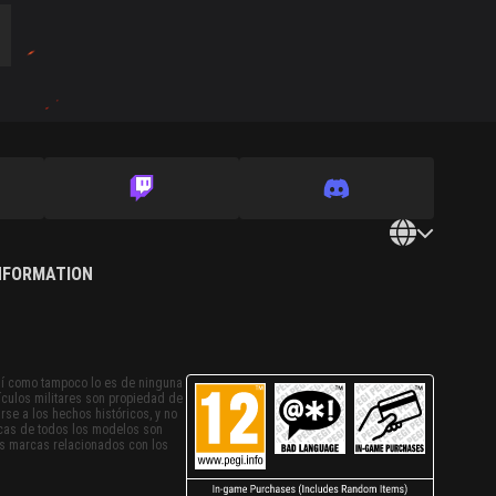
INFORMATION
sí como tampoco lo es de ninguna
ículos militares son propiedad de
rse a los hechos históricos, y no
ticas de todos los modelos son
as marcas relacionados con los