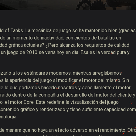
 de suministros de Twitch
 of Tanks. La mecánica de juego se ha mantenido bien (gracias
do un momento de inactividad, con cientos de batallas en
dad gráfica actuales? ¿Pero alcanza los requisitos de calidad
un juego de 2010 se vería hoy en día. Esa es la verdad pura y
izarlo a los estándares modernos, mientras arreglábamos
 la apariencia del juego al modificar el motor del mismo. Sin
e lo que podíamos hacerlo nosotros y sencillamente el motor
aído dentro de la compañía el desarrollo del motor del cliente y
: el motor Core. Este redefine la visualización del juego
ontenido gráfico y renderizado y tiene suficiente capacidad co
cnología.
 de manera que no haya un efecto adverso en el rendimiento. Otr