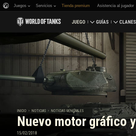
Juegos
Servicios
Tienda premium
Asistencia al jugador
JUEGO
GUÍAS
CLANES
Descargar
Guía para novatos
Fortalez
Canjear códigos de bonificación
Guía general
Mapa glo
Noticias
Economía del juego
Clasific
Valoraciones
Seguridad
Actualizaciones
Logros
INICIO
NOTICIAS
NOTICIAS GENERALES
Nuevo motor gráfico 
Carropedia
Política de juego lim
Música
Game Center de War
15/02/2018