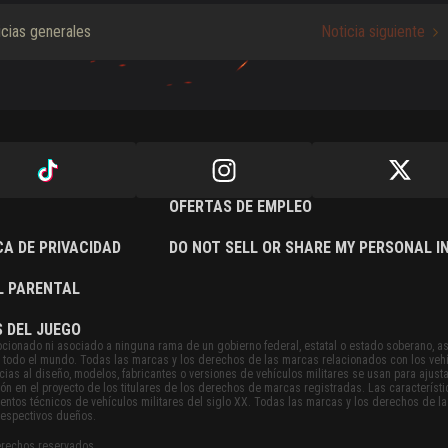
icias generales
Noticia siguiente
OFERTAS DE EMPLEO
CA DE PRIVACIDAD
DO NOT SELL OR SHARE MY PERSONAL 
L PARENTAL
 DEL JUEGO
cionado ni asociado a ninguna rama de un gobierno federal, estatal o estado soberano, a
 en todo el mundo. Todas las marcas y los derechos de las marcas relacionados con los veh
ias al diseño, modelos, fabricantes o versiones de vehículos militares se usan para ajusta
ión en el proyecto de los titulares de los derechos de marcas registradas. Las caracterís
ntos técnicos de vehículos militares del siglo XX. Todas las marcas y los derechos de l
respectivos dueños.
rechos reservados.