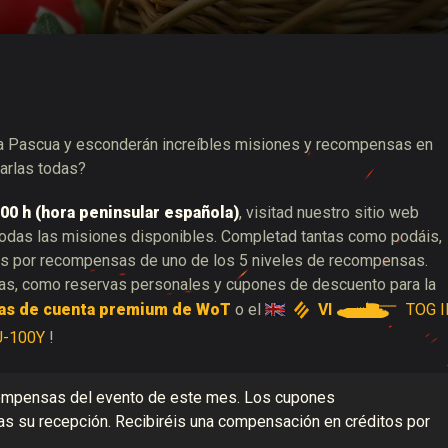
 de suministros de Twitch
 la Pascua y esconderán increíbles misiones y recompensas en
rarlas todas?
 7:00 h (hora peninsular española)
, visitad nuestro sitio web
odas las misiones disponibles. Completad tantas como podáis,
s por recompensas de uno de los 5 niveles de recompensas.
as, como reservas personales y cupones de descuento para la
VI
TOG I
ías de cuenta premium de WoT
o el
U-100Y
!
compensas del evento de este mes. Los cupones
as su recepción. Recibiréis una compensación en créditos por