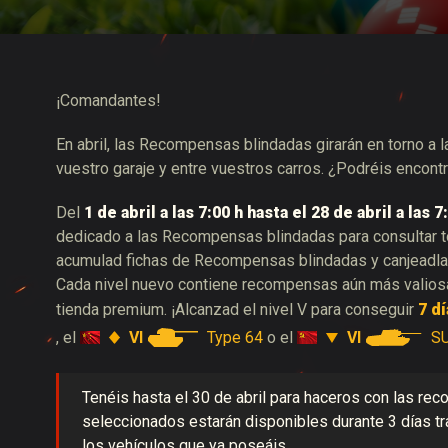
Guía de las entregas
¡Comandantes!
En abril, las Recompensas blindadas girarán en torno a
vuestro garaje y entre vuestros carros. ¿Podréis encont
Del
1 de abril a las 7:00 h hasta el 28 de abril a las
dedicado a las Recompensas blindadas para consultar t
acumulad fichas de Recompensas blindadas y canjeadla
Cada nivel nuevo contiene recompensas aún más valios
tienda premium. ¡Alcanzad el nivel V para conseguir
7 d
VI
Type 64
VI
S
, el
o el
Tenéis hasta el 30 de abril
para haceros con las re
seleccionados estarán disponibles durante 3 días tr
los vehículos que ya poseáis.