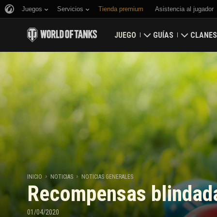
Juegos
Servicios
Tienda premium
Asistencia al jugador
JUEGO
GUÍAS
CLANES
Descargar
Guía para novatos
Fortalez
Canjear códigos de bonificación
Guía general
Mapa glo
Noticias
Economía del juego
Clasific
Valoraciones
Seguridad
Actualizaciones
Logros
INICIO
NOTICIAS
NOTICIAS GENERALES
Recompensas blindad
Carropedia
Política de juego lim
Música
Game Center de War
01/04/2020