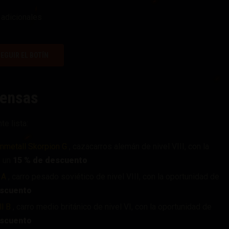
adicionales
EGUIR EL BOTÍN
pensas
e lista:
nmetall Skorpion G
, cazacarros alemán de nivel VIII, con la
n un
15 % de descuento
3A
, carro pesado soviético de nivel VIII, con la oportunidad de
escuento
l B
, carro medio británico de nivel VI, con la oportunidad de
escuento