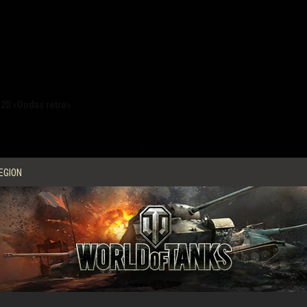
 2D «Ondas retro»
alla única, podréis adoptar la onda retro por completo.
EGION