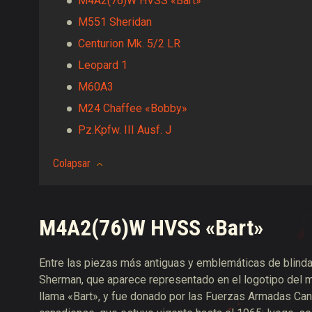
M4A2(76)W HVSS «Bart»
M551 Sheridan
Centurion Mk. 5/2 LR
Leopard 1
M60A3
M24 Chaffee «Bobby»
Pz.Kpfw. III Ausf. J
Colapsar
M4A2(76)W HVSS «Bart»
Entre las piezas más antiguas y emblemáticas de blind
Sherman, que aparece representado en el logotipo del 
llama «Bart», y fue donado por las Fuerzas Armadas Canadi