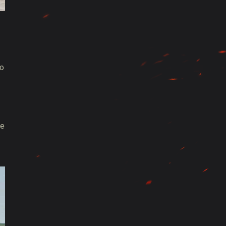
mo
de