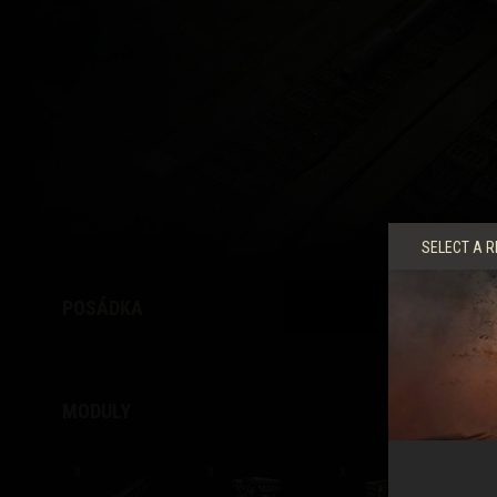
Průvodce Twitch Drop
SELECT A R
POSÁDKA
MODULY
X
X
X
X