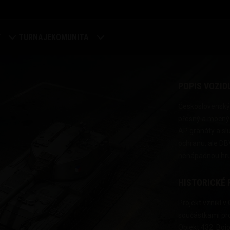
Y
TURNAJE
KOMUNITA
ní
Můj profil
POPIS VOZID
ní mapa
Hledat hráče
Československý 
přesný a mocný 
ení klanů
Naverbujte kamaráda
AP granáty a sl
ochranu, ale DBV
 portál
Discord
nenápadnou hru
Centrum módů
HISTORICKÉ 
Média
Projekt vznikl v
součástkami pro
enter
Objekt 432. Bojo