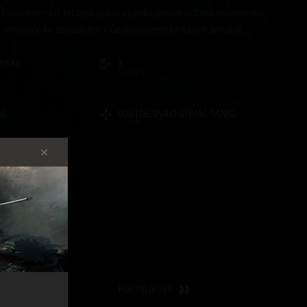
 Počátkem 60. let bylo jedno vozidlo předáno Československu,
é smlouvy, ke zkouškám v Československé lidové armádě.
ENSKO
X
ÚROVEŇ
KŮ
ODSTŘELOVACÍ STÍHAČ TANKŮ
ÚLOHA
NABÍJEČ
POHYBLIVOST