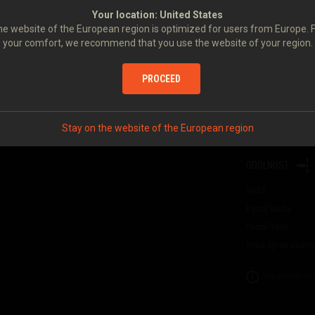
Poškození
Your location:
United States
Průbojnost
DBV-152
152 MM D-20SM
e website of the European region is optimized for users from Europe. 
Doba nabíjení děla
your comfort, we recommend that you use the website of your region.
Rychlost střelby
Poškození za minu
PROCEED
ají za každou bitvu více
Čas zaměření
Rozptyl na 100 m
Stay on the website of the European region
Kapacita munice
ODOLNOST
Výdrž
Pancíř korby
Pancíř věže
Doba oprav podvo
Vlastnosti j