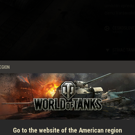
umístěn vpředu.
s
členu Varšavsk
ČESKOSLOV
NÁROD
STÍHAČ TAN
TYP
EGION
VELITEL
STŘELEC
ŘIDIČ
VLASTNOSTI
PALEBNÁ SÍLA
X
Go to the website of the American region