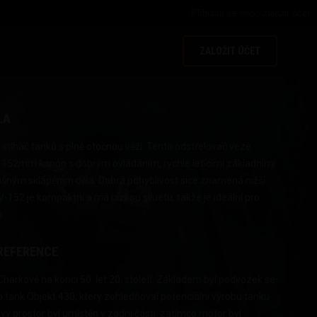
Přihlásit se
nebo
založit účet
ZALOŽIT ÚČET
LA
stíhač tanků s plně otočnou věží. Tento odstřelovač veze
152mm kanón s dobrým ovládáním, rychle letícími základními
ušným sklápěním děla. Dobrá pohyblivost sice znamená nižší
-152 je kompaktní a má nízkou siluetu, takže je ideální pro
.
REFERENCE
 Charkově na konci 50. let 20. století. Základem byl podvozek se
 tank Objekt 430, který zohledňoval potenciální výrobu tanku
vý prostor byl umístěn v zadní části, zatímco motor byl