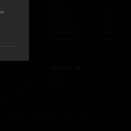
Hmotnost
34
t
800
/
800
/
980
HP
Výkon motoru
700
hp
281
/
330
/
76
mm
For
Měrný výkon
20,59
hp/t
20,50
s
Maximální rychlost
52
km/h
2,93
ran/min
Rychlost otáčení
28
stupňů/s
tu
2 341
HP/min
Rychlost rotace věže
18
stupňů/s
1,60
s
0,32
m
35
ks
ODHALOVÁNÍ
Dohled
370
m
1 750
HP
Dosah rádia
750
m
70
/
30
/
30
mm
140
/
60
/
30
mm
zku
11,79
s
sou uvedeny pro vozidla s posádkou vycvičenou na 100 %.