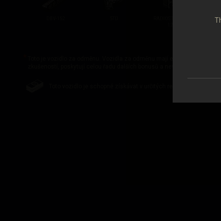
DBV-152
5TD
RADIOSTANICE R-
Th
120D
Toto je vozidlo za odměnu. Vozidla za odměnu mají elitní status, získáv
zkušeností, poskytují celou řadu dalších bonusů a nevyžadují výzkum.
Toto vozidlo je schopné získávat v určitých režimech hry bony.