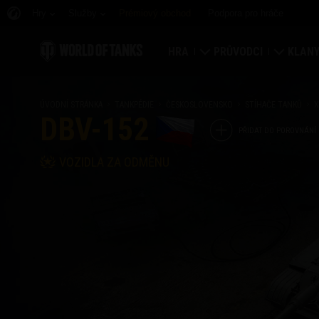
Hry
Služby
Prémiový obchod
Podpora pro hráče
HRA
PRŮVODCI
KLAN
Stáhnout nyní
Průvodce pro nováčky
Opevně
ÚVODNÍ STRÁNKA
TANKPÉDIE
ČESKOSLOVENSKO
STÍHAČE TANKŮ
X
DBV-152
Uplatnění bonusových kódů
Obecný průvodce
Globál
PŘIDAT DO POROVNÁNÍ
VOZIDLA ZA ODMĚNU
Novinky
Herní ekonomika
Hodnoc
Hodnocení
Zabezpečení účtu
Klanový
Aktualizace
Úspěchy
Tankpédie
Zásady poctivé hry
Hudba
Wargaming.net Game C