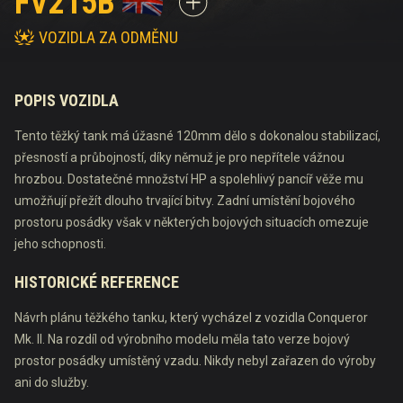
FV215B
VOZIDLA ZA ODMĚNU
POPIS VOZIDLA
Tento těžký tank má úžasné 120mm dělo s dokonalou stabilizací,
přesností a průbojností, díky němuž je pro nepřítele vážnou
hrozbou. Dostatečné množství HP a spolehlivý pancíř věže mu
umožňují přežít dlouho trvající bitvy. Zadní umístění bojového
prostoru posádky však v některých bojových situacích omezuje
jeho schopnosti.
HISTORICKÉ REFERENCE
Návrh plánu těžkého tanku, který vycházel z vozidla Conqueror
Mk. II. Na rozdíl od výrobního modelu měla tato verze bojový
prostor posádky umístěný vzadu. Nikdy nebyl zařazen do výroby
ani do služby.