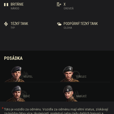
BRITÁNIE
X
NÁROD
ÚROVEŇ
TĚŽKÝ TANK
PODPŮRNÝ TĚŽKÝ TANK
TYP
ÚLOHA
POSÁDKA
VELITEL
STŘELEC
ŘIDIČ
NABÍJEČ
Toto je vozidlo za odměnu. Vozidla za odměnu mají elitní status, získávají
za každou bitvu více zkušeností, poskytují celou řadu dalších bonusů a