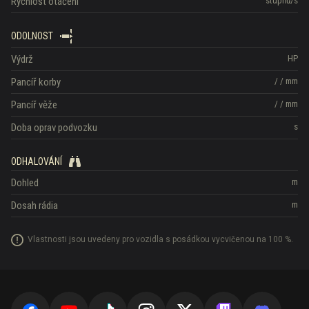
Rychlost otáčení
stupňů/s
ODOLNOST
Výdrž
HP
Pancíř korby
/
/
mm
Pancíř věže
/
/
mm
Doba oprav podvozku
s
ODHALOVÁNÍ
Dohled
m
Dosah rádia
m
Vlastnosti jsou uvedeny pro vozidla s posádkou vycvičenou na 100 %.