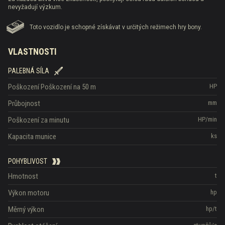
nevyžadují výzkum.
Toto vozidlo je schopné získávat v určitých režimech hry bony.
VLASTNOSTI
PALEBNÁ SÍLA
Poškození
Poškození na 50 m
HP
Průbojnost
mm
Poškození za minutu
HP/min
Kapacita munice
ks
POHYBLIVOST
Hmotnost
t
Výkon motoru
hp
Měrný výkon
hp/t