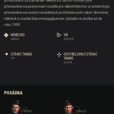
považováno za zastaralé. Některá z těchto vozidel byla
přestavěna na pozorovací vozidla pro dělostřelectvo a ostatní byla
přestavěna na nosiče naváděných protitankových raket. Nicméně,
některá z vozidel Kanonenjagdpanzer zůstala ve službě až do
roku 1990.
NĚMECKO
VIII
NÁROD
ÚROVEŇ
STÍHAČ TANKŮ
ODSTŘELOVACÍ STÍHAČ
TANKŮ
TYP
ÚLOHA
POSÁDKA
VELITEL
STŘELEC