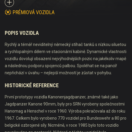
PRÉMIOVÁ VOZIDLA
POPIS VOZIDLA
Rychlý a téměř neviditelný německý stíhač tanků s nízkou siluetou
a rychlopalným dělem ve stacionární kabině. Dynamické vlastnosti
vozidlu dovolují obsazení nejvýhodnějších pozic na jakékoliv mapě
a následnou podporu spojenců palbou. Spoléhat se na pancíř
nepřichází v úvahu – nejlepší možností je zůstat v pohybu.
HISTORICKÉ REFERENCE
První prototypy vozidla Kanonenjagdpanzer, známé také jako
Jagdpanzer Kanone 90mm, byly pro SRN vyrobeny společnostmi
Hanomag a Henschel v roce 1960. Výroba pokračovala až do roku
1967. Celkem bylo vyrobeno 770 vozidel pro Bundeswehr a 80 pro
belgické ozbrojené síly. Nicméně, v roce 1985 bylo toto vozidlo