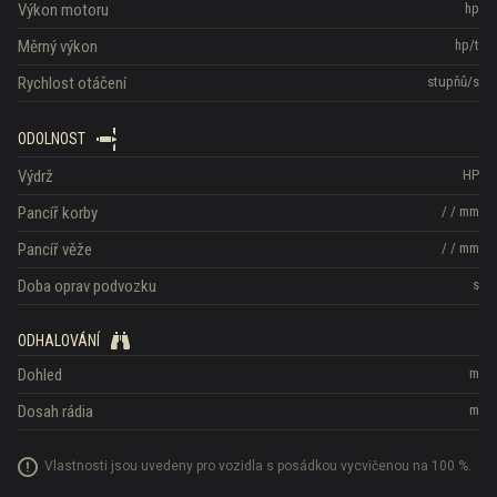
Výkon motoru
hp
Měrný výkon
hp/t
Rychlost otáčení
stupňů/s
ODOLNOST
Výdrž
HP
Pancíř korby
/
/
mm
Pancíř věže
/
/
mm
Doba oprav podvozku
s
ODHALOVÁNÍ
Dohled
m
Dosah rádia
m
Vlastnosti jsou uvedeny pro vozidla s posádkou vycvičenou na 100 %.