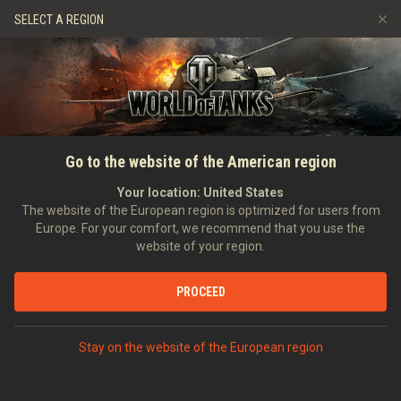
Hry
Služby
Prémiový obchod
SELECT A REGION
Naverbujte kamaráda
Zásady poctivé hry
Hudba
Podpora pro hráče
Discord
Wargaming.net Game Center
Centrum módů
Průvodce Twitch Drops
Go to the website of the American region
Média
Your location:
United States
The website of the European region is optimized for users from
Europe. For your comfort, we recommend that you use the
website of your region.
PROCEED
Stay on the website of the European region
ÚVODNÍ STRÁNKA
TANKPÉDIE
SSSR
TĚŽKÉ TANKY
X