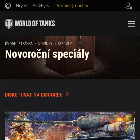
Hry
Služby
Prémiový obchod
Naverbujte kamaráda
Zásady poctivé hry
Hudba
Podpora pro hráče
Discord
Wargaming.net Game Center
Centrum módů
Průvodce Twitch Drops
ÚVODNÍ STRÁNKA
NOVINKY
SPECIÁLY
Novoroční speciály
Média
DISKUTOVAT NA DISCORDU