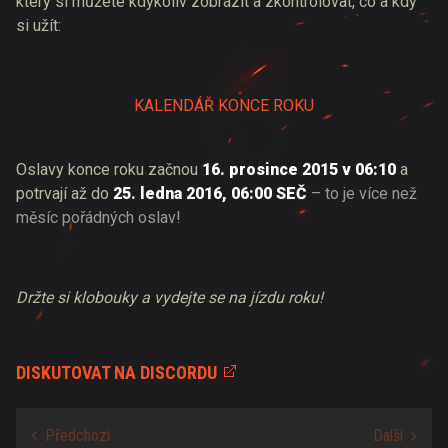
který si můžete kdykoliv zobrazit a zkontrolovat, co a kdy
si užít:
KALENDÁŘ KONCE ROKU
Oslavy konce roku začnou
16.
prosince 2015 v 06:10
a
potrvají až do
25. ledna 2016, 06:00 SEČ
– to je více než
měsíc pořádných oslav!
Držte si klobouky a vydejte se na jízdu roku!
DISKUTOVAT NA DISCORDU