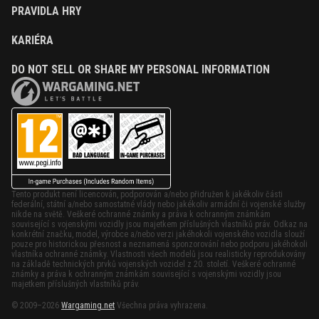
PRAVIDLA HRY
KARIÉRA
DO NOT SELL OR SHARE MY PERSONAL INFORMATION
Tento produkt není licencován, podporován a/nebo přidružen k jakékoliv části
federální, státní a/nebo samostatné vlády nebo jakékoliv armádní či vojenské služby
nikde na světě. Veškeré ochranné známky a práva k ochranným známkám
související s vojenskými vozidly jsou majetkem příslušných vlastníků práv. Odkaz na
konkrétní značku, model, výrobce a/nebo verzi jakéhokoli vojenského vozidla slouží
pouze pro historickou přesnost a neznamená sponzorování nebo podporu jakéhokoli
vlastníka ochranné známky. Vlastnosti všech modelů jsou realisticky reprodukovány
na základě technických prvků vojenských vozidel z 20. století. Veškeré ochranné
známky a práva k ochranným známkám související s vojenskými vozidly jsou
majetkem příslušných vlastníků práv.
© 2009–2026
Wargaming.net
Všechna práva vyhrazena.