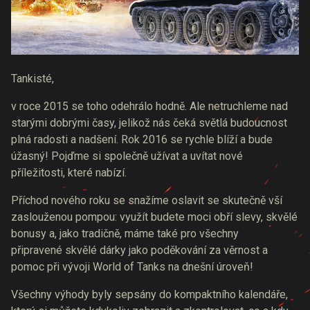
Tankisté,
v roce 2015 se toho odehrálo hodně. Ale netruchleme nad
starými dobrými časy, jelikož nás čeká světlá budoucnost
plná radosti a nadšení. Rok 2016 se rychle blíží a bude
úžasný! Pojďme si společně užívat a uvítat nové
příležitosti, které nabízí.
Příchod nového roku se snažíme oslavit se skutečně vší
zaslouženou pompou: využít budete moci obří slevy, skvělé
bonusy a, jako tradičně, máme také pro všechny
připravené skvělé dárky jako poděkování za věrnost a
pomoc při vývoji World of Tanks na dnešní úroveň!
Všechny výhody byly sepsány do kompaktního kalendáře,