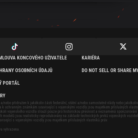
SMLOUVA KONCOVÉHO UŽIVATELE
KARIÉRA
HRANY OSOBNÍCH ÚDAJŮ
DO NOT SELL OR SHARE M
Ý PORTÁL
HRY
a/nebo přidružen k jakékoliv části federální, státní a/nebo samostatné vlády nebo jakékoli
 k ochranným známkám související s vojenskými vozidly jsou majetkem příslušných vlastn
okoli vojenského vozidla slouží pouze pro historickou přesnost a neznamená sponzorování
ch modelů jsou realisticky reprodukovány na základě technických prvků vojenských vozidel 
ející s vojenskými vozidly jsou majetkem příslušných vlastníků práv.
a vyhrazena.