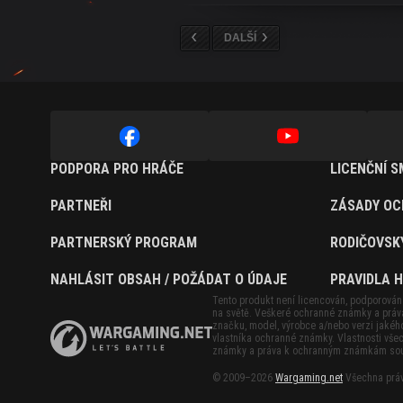
DALŠÍ
PODPORA PRO HRÁČE
LICENČNÍ 
PARTNEŘI
ZÁSADY OC
PARTNERSKÝ PROGRAM
RODIČOVSK
NAHLÁSIT OBSAH / POŽÁDAT O ÚDAJE
PRAVIDLA 
Tento produkt není licencován, podporován 
na světě. Veškeré ochranné známky a práva
značku, model, výrobce a/nebo verzi jakéh
vlastníka ochranné známky. Vlastnosti vše
známky a práva k ochranným známkám souvis
© 2009–2026
Wargaming.net
Všechna práv