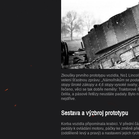
Průvodce Twitch Drop
Zkoušky prvního prototypu vozidla, No1 Lincol
velení šťastnou zprávu:
„Námořníkům se podařil
stopy široké zákopy a 4,6 stopy vysoké svahy, 
řečeno, věci se tak dobře neměly: Traktorové
čelila, a pásové řetězy neustále padaly. Bylo n
nejdříve.
Sestava a výzbroj prototypu
Korba vozidla připomínala krabici. V přední část
pedály k ovládání motoru, páčky ke změně přev
(odděleně levý a pravý) a nastavení jejich rych