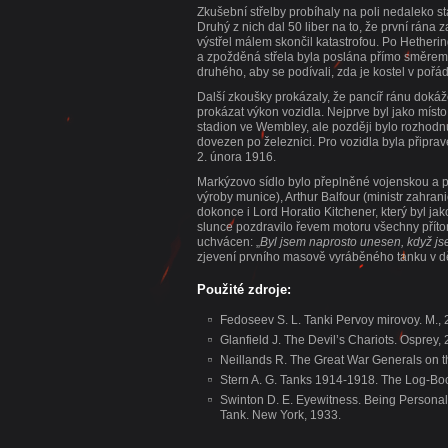
Zkušební střelby probíhaly na poli nedaleko st
Druhý z nich dal 50 liber na to, že první rána
výstřel málem skončil katastrofou. Po Hetheri
a zpožděná střela byla poslána přímo směrem k
druhého, aby se podívali, zda je kostel v pořád
Další zkoušky prokázaly, že pancíř ránu dokáž
prokázat výkon vozidla. Nejprve byl jako míst
stadion ve Wembley, ale později bylo rozhodnu
dovezen po železnici. Pro vozidla byla přip
2. února 1916.
Markýzovo sídlo bylo přeplněné vojenskou a p
výroby munice), Arthur Balfour (ministr zahrani
dokonce i Lord Horatio Kitchener, který byl ja
slunce pozdravilo řevem motoru všechny přít
uchvácen: „
Byl jsem naprosto unesen, když jse
zjevení prvního masově vyráběného tanku v d
Použité zdroje:
Fedoseev S. L. Tanki Pervoy mirovoy. M., 
Glanfield J. The Devil’s Chariots. Osprey,
Neillands R. The Great War Generals on 
Stern A. G. Tanks 1914-1918. The Log-Boo
Swinton D. E. Eyewitness. Being Personal
Tank. New York, 1933.