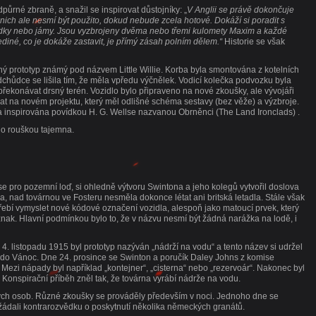
půrné zbraně, a snažil se inspirovat důstojníky: „
V Anglii se právě dokončuje
ich ale nesmí být použito, dokud nebude zcela hotové. Dokáží si poradit s
zídky nebo jámy. Jsou vyzbrojeny dvěma nebo třemi kulomety Maxim a každé
né, co je dokáže zastavit, je přímý zásah polním dělem.“
Historie se však
ý prototyp známý pod názvem Little Willie. Korba byla smontována z kotelních
chůdce se lišila tím, že měla vpředu výčnělek. Vodicí kolečka podvozku byla
překonávat drsný terén. Vozidlo bylo připraveno na nové zkoušky, ale vývojáři
ovat na novém projektu, který měl odlišné schéma sestavy (bez věže) a výzbroje.
inspirována povídkou H. G. Wellse nazvanou Obrněnci (The Land Ironclads) .
no rouškou tajemna.
 pro pozemní loď, si ohledně výtvoru Swintona a jeho kolegů vytvořil doslova
a, nad továrnou ve Fosteru nesměla dokonce létat ani britská letadla. Stále však
třebí vymyslet nové kódové označení vozidla, alespoň jako matoucí prvek, který
nak. Hlavní podmínkou bylo to, že v názvu nesmí být žádná narážka na lodě, i
 4. listopadu 1915 byl prototyp nazýván „nádrží na vodu“ a tento název si udržel
 do Vánoc. Dne 24. prosince se Swinton a poručík Daley Johns z komise
 Mezi nápady byl například „kontejner“, „cisterna“ nebo „rezervoár“. Nakonec byl
. Konspirační příběh zněl tak, že továrna vyrábí nádrže na vodu.
ných osob. Různé zkoušky se prováděly především v noci. Jednoho dne se
požádali kontrarozvědku o poskytnutí několika německých granátů.