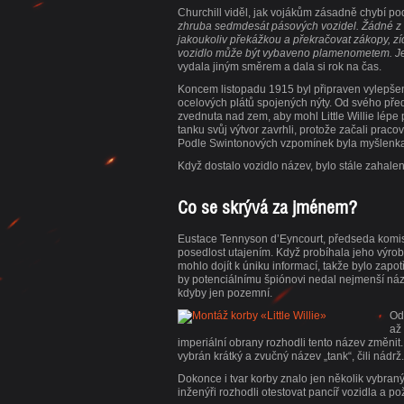
Churchill viděl, jak vojákům zásadně chybí pod
zhruba sedmdesát pásových vozidel. Žádné z n
jakoukoliv překážkou a překračovat zákopy, 
vozidlo může být vybaveno plamenometem. Jedi
vydala jiným směrem a dala si rok na čas.
Koncem listopadu 1915 byl připraven vylepšen
ocelových plátů spojených nýty. Od svého před
zvednuta nad zem, aby mohl Little Willie lépe 
tanku svůj výtvor zavrhli, protože začali prac
Podle Swintonových vzpomínek byla myšlenka 
Když dostalo vozidlo název, bylo stále zahale
Co se skrývá za jménem?
Eustace Tennyson d’Eyncourt, předseda komise
posedlost utajením. Když probíhala jeho výrob
mohlo dojít k úniku informací, takže bylo zapo
by potenciálnímu špiónovi nedal nejmenší náz
kdyby jen pozemní.
Od
až
imperiální obrany rozhodli tento název změnit.
vybrán krátký a zvučný název „tank“, čili nádrž
Dokonce i tvar korby znalo jen několik vybra
inženýři rozhodli otestovat pancíř vozidla a 