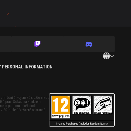
Y PERSONAL INFORMATION
v armádní či vojenské služby nikde
íků práv. Odkaz na konkrétní
 nebo podporu jakéhokoli
z 20. století. Veškeré ochranné