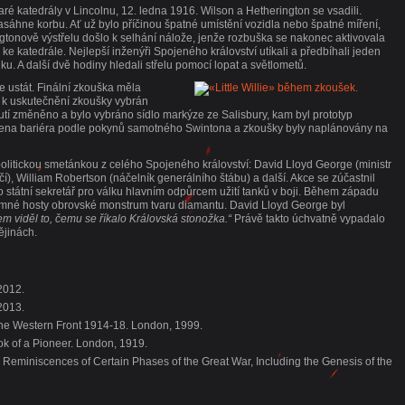
aré katedrály v Lincolnu, 12. ledna 1916. Wilson a Hetherington se vsadili.
 zasáhne korbu. Ať už bylo příčinou špatné umístění vozidla nebo špatné míření,
ngtonově výstřelu došlo k selhání nálože, jenže rozbuška se nakonec aktivovala
e katedrále. Nejlepší inženýři Spojeného království utíkali a předbíhali jeden
ku. A další dvě hodiny hledali střelu pomocí lopat a světlometů.
e ustát. Finální zkouška měla
o k uskutečnění zkoušky vybrán
tí změněno a bylo vybráno sídlo markýze ze Salisbury, kam byl prototyp
ravena bariéra podle pokynů samotného Swintona a zkoušky byly naplánovány na
olitickou smetánkou z celého Spojeného království: David Lloyd George (ministr
čí), William Robertson (náčelník generálního štábu) a další. Akce se zúčastnil
ko státní sekretář pro válku hlavním odpůrcem užití tanků v boji. Během západu
omné hosty obrovské monstrum tvaru diamantu. David Lloyd George byl
m viděl to, čemu se říkalo Královská stonožka.“
Právě takto úchvatně vypadalo
ějinách.
2012.
 2013.
the Western Front 1914-18. London, 1999.
k of a Pioneer. London, 1919.
 Reminiscences of Certain Phases of the Great War, Including the Genesis of the