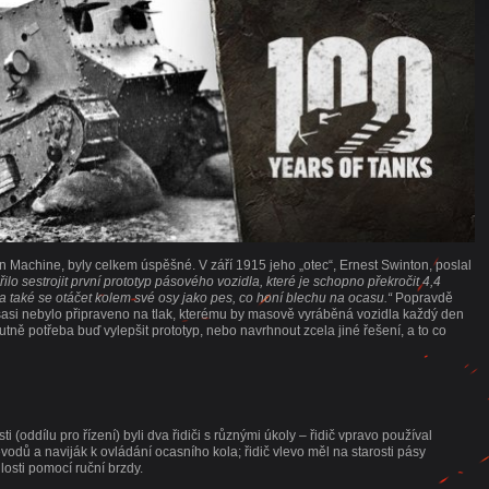
s
n Machine, byly celkem úspěšné. V září 1915 jeho „otec“, Ernest Swinton, poslal
o sestrojit první prototyp pásového vozidla, které je schopno překročit 4,4
a také se otáčet kolem své osy jako pes, co honí blechu na ocasu.“
Popravdě
 šasi nebylo připraveno na tlak, kterému by masově vyráběná vozidla každý den
utně potřeba buď vylepšit prototyp, nebo navrhnout zcela jiné řešení, a to co
i (oddílu pro řízení) byli dva řidiči s různými úkoly – řidič vpravo používal
odů a naviják k ovládání ocasního kola; řidič vlevo měl na starosti pásy
losti pomocí ruční brzdy.