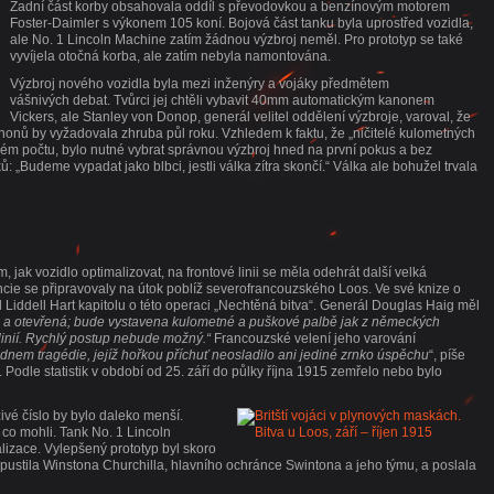
Zadní část korby obsahovala oddíl s převodovkou a benzínovým motorem
Foster-Daimler s výkonem 105 koní. Bojová část tanku byla uprostřed vozidla,
ale No. 1 Lincoln Machine zatím žádnou výzbroj neměl. Pro prototyp se také
vyvíjela otočná korba, ale zatím nebyla namontována.
Výzbroj nového vozidla byla mezi inženýry a vojáky předmětem
vášnivých debat. Tvůrci jej chtěli vybavit 40mm automatickým kanonem
Vickers, ale Stanley von Donop, generál velitel oddělení výzbroje, varoval, že
onů by vyžadovala zhruba půl roku. Vzhledem k faktu, že „ničitelé kulometných
kém počtu, bylo nutné vybrat správnou výzbroj hned na první pokus a bez
: „Budeme vypadat jako blbci, jestli válka zítra skončí.“ Válka ale bohužel trvala
m, jak vozidlo optimalizovat, na frontové linii se měla odehrát další velká
ncie se připravovaly na útok poblíž severofrancouzského Loos. Ve své knize o
il Liddell Hart kapitolu o této operaci „Nechtěná bitva“. Generál Douglas Haig měl
á a otevřená; bude vystavena kulometné a puškové palbě jak z německých
linií. Rychlý postup nebude možný.“
Francouzské velení jeho varování
dnem tragédie, jejíž hořkou příchuť neosladilo ani jediné zrnko úspěchu
“, píše
lky. Podle statistik v období od 25. září do půlky října 1915 zemřelo nebo bylo
zivé číslo by bylo daleko menší.
, co mohli. Tank No. 1 Lincoln
lizace. Vylepšený prototyp byl skoro
ropustila Winstona Churchilla, hlavního ochránce Swintona a jeho týmu, a poslala