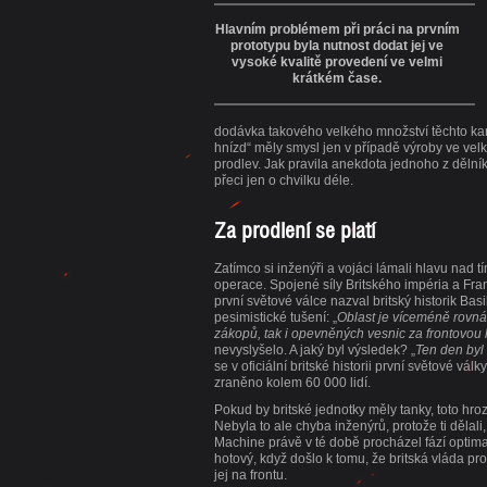
Hlavním problémem při práci na prvním
prototypu byla nutnost dodat jej ve
vysoké kvalitě provedení ve velmi
krátkém čase.
dodávka takového velkého množství těchto kan
hnízd“ měly smysl jen v případě výroby ve vel
prodlev. Jak pravila anekdota jednoho z dělníků
přeci jen o chvilku déle.
Za prodlení se platí
Zatímco si inženýři a vojáci lámali hlavu nad tí
operace. Spojené síly Britského impéria a Fra
první světové válce nazval britský historik Bas
pesimistické tušení: „
Oblast je víceméně rovn
zákopů, tak i opevněných vesnic za frontovou 
nevyslyšelo. A jaký byl výsledek? „
Ten den byl 
se v oficiální britské historii první světové vá
zraněno kolem 60 000 lidí.
Pokud by britské jednotky měly tanky, toto hro
Nebyla to ale chyba inženýrů, protože ti dělali
Machine právě v té době procházel fází optima
hotový, když došlo k tomu, že britská vláda p
jej na frontu.