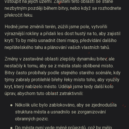
vstoupit na jejich území. Zajištění této oblasti se stane
nezbytným později během bitvy, nebo když se rozhodnete
překročit řeku.
Hodně jsme změnili terén, zúžili jsme pole, vytvořili
výraznější rokliny a přidali les dost hustý na to, aby zajistil
krytí. To by mělo usnadnit čtení mapy, předvídání dalšího
nepřátelského tahu a plánování vašich vlastních tahů.
Změny v zastavěné oblasti zlepšily dynamiku bitev, ale
nestačily k tomu, aby se z města stalo oblíbené místo.
Bitvy často probíhaly podle stejného starého scénáře, kdy
týmy zabraly protilehlé břehy řeky místo toho, aby využily
kryt, který nabízelo město. Udělali jsme tedy další kolo
úprav, abychom tuto oblast zatraktivnili:
Několik ulic bylo zablokováno, aby se zjednodušila
struktura města a usnadnilo se zorganizování
obranných pozic.
Do města nyní vede méně průjezdů, což by mělo