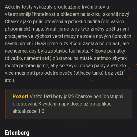
Ačkoliv testy vykázaly prodloužené trvání bitev a
všestrannější hratelnost s ohledem na taktiku, skončil nový
Charkov jako příliš otevřená a poněkud nudná (dle vašich
připomínek) mapa. Vrátili jsme tedy tyto změny zpět a nyní
pracujeme ve výchozí verzi mapy na zcela nových úpravách
návrhu úrovní. Uvažujeme o zvětšení zastavěné oblasti, ale
nechceme, aby byla zástavba tak hustá. Klíčové památky
(divadlo, náměstí atd.) zůstanou na místě, zatímco zbytek
města přepracujeme, aby se zvýšil dosah palby a vzniklo
více možností pro odstřelovače (stíhače tanků bez věží
atd.).
Pozor!
V této fázi bety ještě Charkov není dostupný
k testování. K vydání mapy dojde až po aplikaci
aktualizace 1.0.
Erlenberg