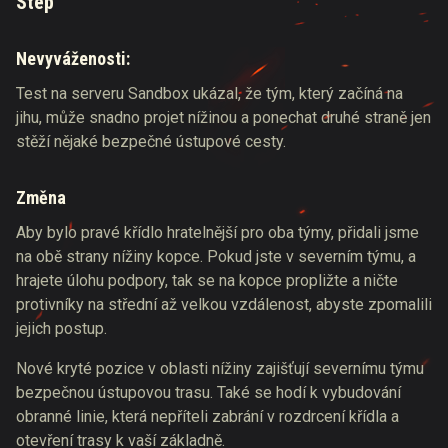
Step
Nevyváženosti:
Test na serveru Sandbox ukázal, že tým, který začíná na
jihu, může snadno projet nížinou a ponechat druhé straně jen
stěží nějaké bezpečné ústupové cesty.
Změna
Aby bylo pravé křídlo hratelnější pro oba týmy, přidali jsme
na obě strany nížiny kopce. Pokud jste v severním týmu, a
hrajete úlohu podpory, tak se na kopce propližte a ničte
protivníky na střední až velkou vzdálenost, abyste zpomalili
jejich postup.
Nové kryté pozice v oblasti nížiny zajišťují severnímu týmu
bezpečnou ústupovou trasu. Také se hodí k vybudování
obranné linie, která nepříteli zabrání v rozdrcení křídla a
otevření trasy k vaší základně.