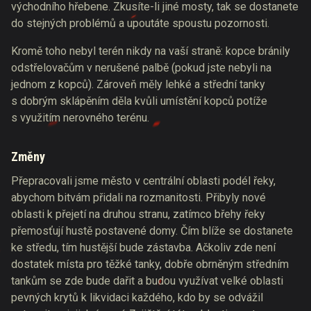
východního hřebene. Zkusíte-li jiné mosty, tak se dostanete
do stejných problémů a upoutáte spoustu pozornosti.
Kromě toho nebyl terén nikdy na vaší straně: kopce bránily
odstřelovačům v nerušené palbě (pokud jste nebyli na
jednom z kopců). Zároveň měly lehké a střední tanky
s dobrým sklápěním děla kvůli umístění kopců potíže
s využitím nerovného terénu.
Změny
Přepracovali jsme město v centrální oblasti podél řeky,
abychom bitvám přidali na rozmanitosti. Přibyly nové
oblasti k přejetí na druhou stranu, zatímco břehy řeky
přemosťují hustě postavené domy. Čím blíže se dostanete
ke středu, tím hustější bude zástavba. Ačkoliv zde není
dostatek místa pro těžké tanky, dobře obrněným středním
tankům se zde bude dařit a budou využívat velké oblasti
pevných krytů k likvidaci každého, kdo by se odvážil