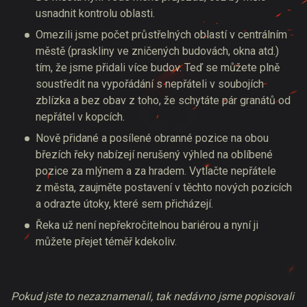
usnadnit kontrolu oblasti.
Omezili jsme počet průstřelných oblastí v centrálním
městě (praskliny ve zničených budovách, okna atd.)
tím, že jsme přidali více budov. Teď se můžete plně
soustředit na vypořádání s nepřáteli v soubojích
zblízka a bez obav z toho, že schytáte pár granátů od
nepřátel v kopcích.
Nově přidané a posílené obranné pozice na obou
březích řeky nabízejí nerušený výhled na oblíbené
pozice za mlýnem a za hradem. Vytlačte nepřátele
z města, zaujměte postavení v těchto nových pozicích
a odrazte útoky, které sem přicházejí.
Řeka už není nepřekročitelnou bariérou a nyní ji
můžete přejet téměř kdekoliv.
Pokud jste to nezaznamenali, tak nedávno jsme popisovali