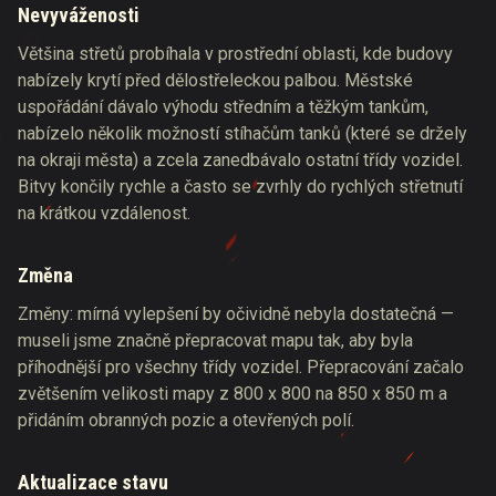
Nevyváženosti
Většina střetů probíhala v prostřední oblasti, kde budovy
nabízely krytí před dělostřeleckou palbou. Městské
uspořádání dávalo výhodu středním a těžkým tankům,
nabízelo několik možností stíhačům tanků (které se držely
na okraji města) a zcela zanedbávalo ostatní třídy vozidel.
Bitvy končily rychle a často se zvrhly do rychlých střetnutí
na krátkou vzdálenost.
Změna
Změny: mírná vylepšení by očividně nebyla dostatečná —
museli jsme značně přepracovat mapu tak, aby byla
příhodnější pro všechny třídy vozidel. Přepracování začalo
zvětšením velikosti mapy z 800 x 800 na 850 x 850 m a
přidáním obranných pozic a otevřených polí.
Aktualizace stavu