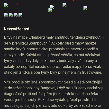
Nevyváženosti
Bitvy na mapě Erlenberg měly smutnou tendenci zvrhnout
se v přehlídku „kempování“. Ačkoliv střed mapy nabízel
mnoho krytů, spousta akcí probíhala na severozápadě a
jihovýchodě. Každá strana přesně věděla, co má očekávat:
týmy se hned vydaly na kopce, zbudovaly své obrany a
čekaly, až nepřítel najede do prostředku mapy. To se však
stalo jen zřídka a oba týmy byly přinejmenším frustrované.
Víte proč: je obtížné zorganizovat nájezd a ještě obtížnější
je dosažení toho, aby fungoval, když se základny nacházejí
diagonálně proti sobě a přes jinak nepřekonatelnou řeku
vedou jen tři mosty. Pokud se vydáte přejet prostřední
most, nejspíše jich pár schytáte do korby ze západního či