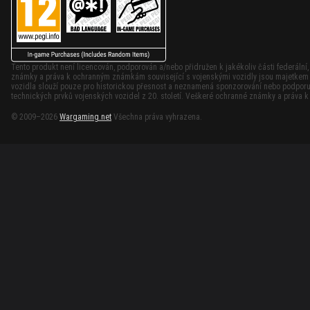
Tento produkt není licencován, podporován a/nebo přidružen k jakékoliv části federální
známky a práva k ochranným známkám související s vojenskými vozidly jsou majetkem p
vozidla slouží pouze pro historickou přesnost a neznamená sponzorování nebo podporu 
technických prvků vojenských vozidel z 20. století. Veškeré ochranné známky a práva 
© 2009–2026
Wargaming.net
Všechna práva vyhrazena.