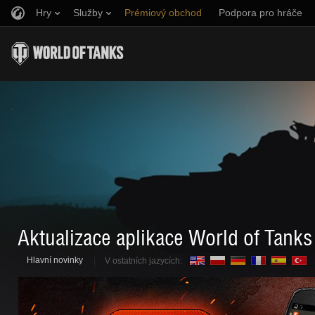
Hry
Služby
Prémiový obchod
Podpora pro hráče
Naverbujte kamaráda
Zásady poctivé hry
Hudba
Discord
Wargaming.net Game Center
Centrum módů
Průvodce Twitch Drops
Média
Aktualizace aplikace World of Tanks
Hlavní novinky
V ostatních jazycích: