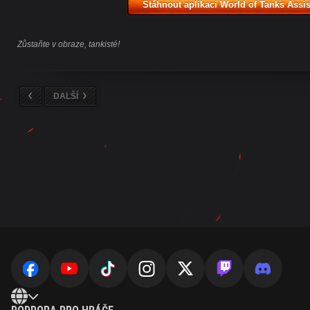
Stáhnout aplikaci World of Tanks Assis
Zůstaňte v obraze, tankisté!
DALŠÍ