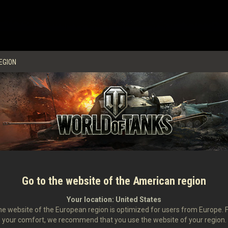
s
EGION
Go to the website of the American region
Your location:
United States
vý záznam ze hry? Neváhejte a sdílejte s námi vaše výjimečné záznamy ze
ideí se podělte s komunitou o váš unikátní zážitek ze hr
e website of the European region is optimized for users from Europe. 
your comfort, we recommend that you use the website of your region.