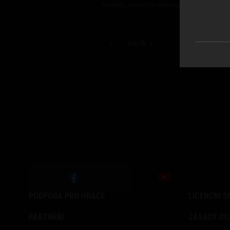
Tankisté, je na čase vytáhnout vlastní, zcela 
DALŠÍ
PODPORA PRO HRÁČE
LICENČNÍ 
PARTNEŘI
ZÁSADY OC