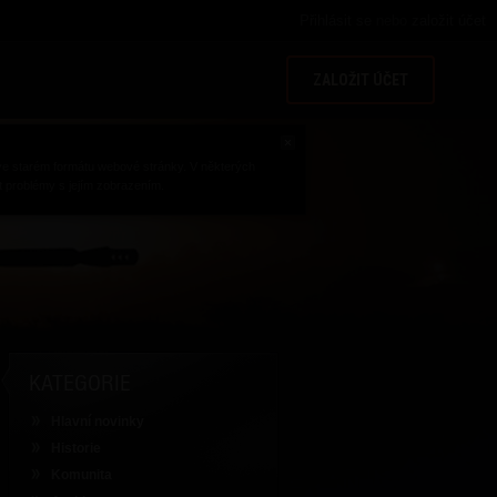
Přihlásit se
nebo
založit účet
ZALOŽIT ÚČET
e ve starém formátu webové stránky. V některých
 problémy s jejím zobrazením.
KATEGORIE
Hlavní novinky
Historie
Komunita