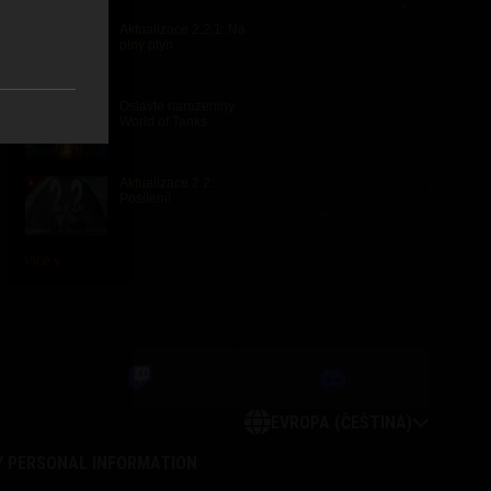
Aktualizace 2.2.1: Na
plný plyn
Oslavte narozeniny
World of Tanks
Aktualizace 2.2:
Posílení!
Více
EVROPA (ČEŠTINA)
Y PERSONAL INFORMATION