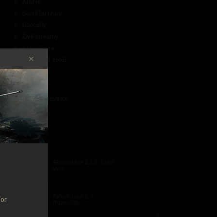
Archiv
Soutěžní hraní
Speciály
Živé streamy
Aktualizace
Tematické zboží
Průvodci
loginnews
Důležité novinky
Vše
DŮLEŽITÉ
Aktualizace 2.3.1: Letní
vlna
Aktualizace 2.3:
For
Rozcvička