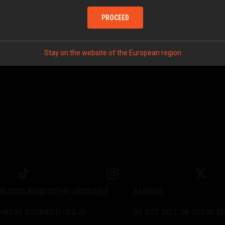
unikátní momenty slávy vašich ocelových bestií!
PROCEED
Stay on the website of the European region
SMLOUVA KONCOVÉHO UŽIVATELE
KARIÉRA
HRANY OSOBNÍCH ÚDAJŮ
DO NOT SELL OR SHARE M