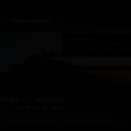
Y
TURNAJE
KOMUNITA
ní
Můj profil
Upozornění!
Položka novinek, kterou si prohlížíte, j
verzích prohlížečů se mohou vyskytnout
ní mapa
Hledat hráče
ení klanů
Naverbujte kamaráda
 portál
Discord
ntáře – 7. epizoda
Centrum módů
jazycích:
Média
 je zpět! Shlédněte souhrn neočekávaných výstřelů, šťastných útěků a
ry odehrát díky prvku Random Number Generator (generátoru náhodných čísel).
enter