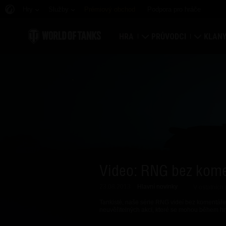
Hry
Služby
Prémiový obchod
Podpora pro hráče
HRA
PRŮVODCI
KLAN
Stáhnout nyní
Průvodce pro nováčky
Opevně
Uplatnění bonusových kódů
Obecný průvodce
Globál
Novinky
Herní ekonomika
Hodnoc
Hodnocení
Zabezpečení účtu
Klanový
Video: RNG bez kome
Aktualizace
Úspěchy
23.08.2013
Hlavní novinky
V ostatních 
Tankpédie
Zásady poctivé hry
Tankisté, naše série RNG videí bez komentáře
neuvěřitelných akcí, které se mohou během h
Hudba
Wargaming.net Game C