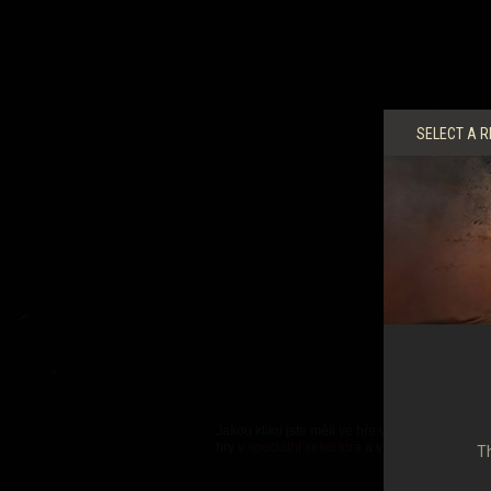
Průvodce Twitch Drop
SELECT A R
Jakou kliku jste měli ve hře vy? Máte zajíma
hry
v speciální sekci fóra
a v dalším díle RNG v
Th