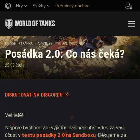
Hry
Služby
Prémiový obchod
Naverbujte kamaráda
Zásady poctivé hry
Hudba
Podpora pro hráče
Discord
Wargaming.net Game Center
Centrum módů
Průvodce Twitch Drops
ÚVODNÍ STRÁNKA
NOVINKY
HLAVNÍ NOVINKY
Posádka 2.0: Co nás čeká?
Média
25.08.2021
DISKUTOVAT NA DISCORDU
Velitelé!
Nejprve bychom rádi vyjádřili náš nejhlubší vděk za vaši
účast v
testu posádky 2.0 na Sandboxu
. Děkujeme za