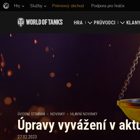
Hry
Služby
Prémiový obchod
Podpora pro hráče
HRA
PRŮVODCI
KLAN
Stáhnout nyní
Průvodce pro nováčky
Opevně
Uplatnění bonusových kódů
Obecný průvodce
Globál
Novinky
Herní ekonomika
Hodnoc
Hodnocení
Zabezpečení účtu
Aktualizace
Úspěchy
ÚVODNÍ STRÁNKA
NOVINKY
HLAVNÍ NOVINKY
Úpravy vyvážení v akt
Tankpédie
Zásady poctivé hry
Hudba
Wargaming.net Game C
27.02.2023