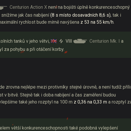
Centurion Action X
není na bojišti úplně konkurenceschopný
 snížíme jak čas nabíjení
(8 s místo dosavadních 8,6 s)
, tak i
 maximální rychlost bude mírně navýšena
z 53 na 55 km/h
.
VIII
Centurion Mk. I
lních tanků v jeho větvi,
a
yl za pohybu a při otáčení korby.
e zrovna nejlépe mezi protivníky stejné úrovně, a není tudíž příli
 v bitvě. Stejně tak i doba nabíjení a čas zaměření budou
Vylepšíme také jeho rozptyl na 100 m
z 0,36 na 0,33 m
a rozptyl z
 účelem větší konkurenceschopnosti také podobná vylepšení