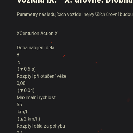
Parametry následujících vozidel nejvyšších úrovní budou 
X
Centurion Action X
Doba nabíjení děla
8
s
(▼0,6 s)
Rozptyl při otáčení věže
0,08
(▼0,04)
Maximální rychlost
55
km/h
(▲2 km/h)
Rozptyl děla za pohybu