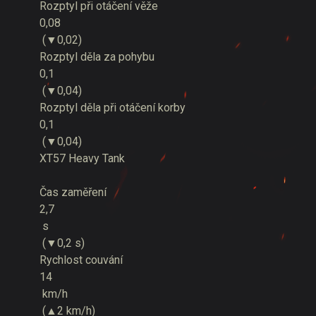
Rozptyl při otáčení věže
0,08
(▼0,02)
Rozptyl děla za pohybu
0,1
(▼0,04)
Rozptyl děla při otáčení korby
0,1
(▼0,04)
X
T57 Heavy Tank
Čas zaměření
2,7
s
(▼0,2 s)
Rychlost couvání
14
km/h
(▲2 km/h)