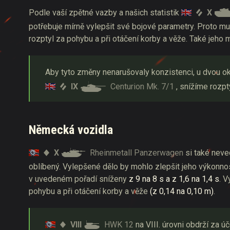
X
Podle vaší zpětné vazby a našich statistik
potřebuje mírně vylepšit své bojové parametry. Proto mu
rozptyl za pohybu a při otáčení korby a věže. Také jeho
Aby tyto změny nenarušovaly konzistenci, u dvou oko
IX
Centurion Mk. 7/1
, snížíme rozpt
Německá vozidla
X
Rheinmetall Panzerwagen
si také neved
oblíbený. Vylepšené dělo by mohlo zlepšit jeho výkonnost
v uvedeném pořadí sníženy
z 9 na 8 s a z 1,6 na 1,4 s
. 
pohybu a při otáčení korby a věže
(z 0,14 na 0,10 m)
.
VIII
HWK 12
na VIII. úrovni obdrží za