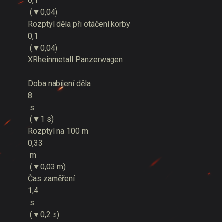
0,1
(▼0,04)
Rozptyl děla při otáčení korby
0,1
(▼0,04)
X
Rheinmetall Panzerwagen
Doba nabíjení děla
8
s
(▼1 s)
Rozptyl na 100 m
0,33
m
(▼0,03 m)
Čas zaměření
1,4
s
(▼0,2 s)