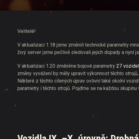
Průvodce Twitch Drop
Velitelé!
V aktualizaci 1.18 jsme změnili technické parametry mno
živý server jsme pečlivě sledovali jejich dopady a nyní j
V aktualizaci 1.20 změníme bojové parametry
27 vozidel
změny vyvážení by měly upravit výkonnost těchto strojů, 
Některé z těchto cílených úprav ovlivní také okolní vozi
parametry i těchto strojů. Pojďme se na každou skupinu v
Vozidla IX. –X. úrovně: Drobná,