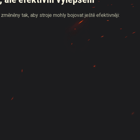
změněny tak, aby stroje mohly bojovat ještě efektivněji: