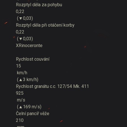
Rozptyl děla za pohybu
0,22
(▼0,03)
Rozptyl děla při otáčení korby
0,22
(▼0,03)
X
Rinoceronte
Rychlost couvání
15
km/h
(▲3 km/h)
Rychlost granátu c.c. 127/54 Mk. 411
925
m/s
(▲169 m/s)
Čelní pancíř věže
210