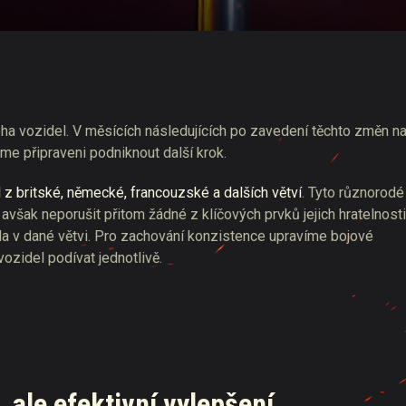
s
ha vozidel. V měsících následujících po zavedení těchto změn n
sme připraveni podniknout další krok.
 z britské, německé, francouzské a dalších větví
. Tyto různorodé
avšak neporušit přitom žádné z klíčových prvků jejich hratelnosti
dla v dané větvi. Pro zachování konzistence upravíme bojové
ozidel podívat jednotlivě.
 ale efektivní vylepšení