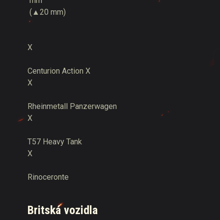
mm
(▲20 mm)
X
Centurion Action X
X
Rheinmetall Panzerwagen
X
T57 Heavy Tank
X
Rinoceronte
Britská vozidla