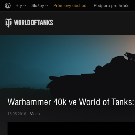
Hry
Služby
Prémiový obchod
Podpora pro hráče
Naverbujte kamaráda
Zásady poctivé hry
Hudba
Discord
Wargaming.net Game Center
Centrum módů
Průvodce Twitch Drops
Média
Warhammer 40k ve World of Tanks: 
16.05.2018
Videa