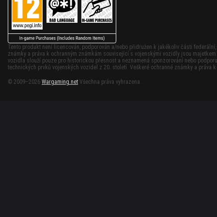
Tento produkt není licencován, podporován a/nebo přidružen k jakékoliv části federální
známky a práva k ochranným známkám související s vojenskými vozidly jsou majetkem p
vozidla slouží pouze pro historickou přesnost a neznamená sponzorování nebo podporu 
technických prvků vojenských vozidel z 20. století. Veškeré ochranné známky a práva 
© 2009–2026
Wargaming.net
Všechna práva vyhrazena.