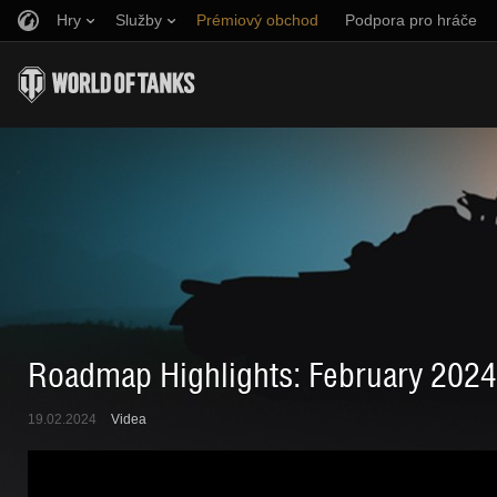
Hry
Služby
Prémiový obchod
Podpora pro hráče
Naverbujte kamaráda
Zásady poctivé hry
Hudba
Discord
Wargaming.net Game Center
Centrum módů
Průvodce Twitch Drops
Média
Roadmap Highlights: February 2024
19.02.2024
Videa