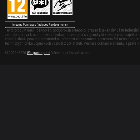
Tento produkt není licencován, podporován a/nebo přidružen k jakékoliv části federální
známky a práva k ochranným známkám související s vojenskými vozidly jsou majetkem p
vozidla slouží pouze pro historickou přesnost a neznamená sponzorování nebo podporu 
technických prvků vojenských vozidel z 20. století. Veškeré ochranné známky a práva 
© 2009–2026
Wargaming.net
Všechna práva vyhrazena.