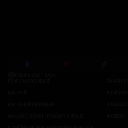
EVROPA (ČEŠTINA)
PODPORA PRO HRÁČE
ZÁSADY O
PARTNEŘI
RODIČOVS
PARTNERSKÝ PROGRAM
PRAVIDLA 
NAHLÁSIT OBSAH / POŽÁDAT O ÚDAJE
KARIÉRA
LICENČNÍ SMLOUVA KONCOVÉHO UŽIVATELE