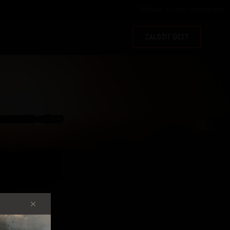
Přihlásit se
nebo
založit účet
ZALOŽIT ÚČET