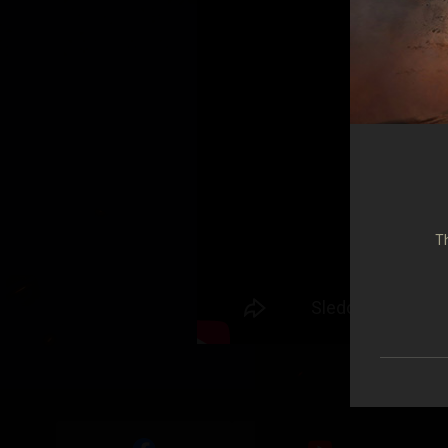
Průvodce Twitch Drop
Th