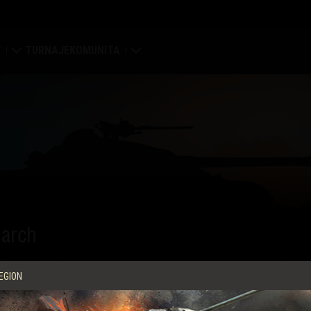
Y
TURNAJE
KOMUNITA
ní
Můj profil
ní mapa
Hledat hráče
ení klanů
Naverbujte kamaráda
 portál
Discord
arch
Centrum módů
Média
EGION
enter