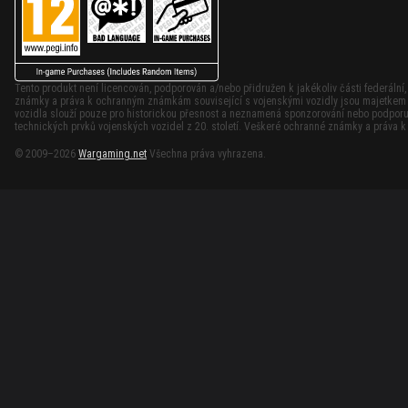
Tento produkt není licencován, podporován a/nebo přidružen k jakékoliv části federální
známky a práva k ochranným známkám související s vojenskými vozidly jsou majetkem p
vozidla slouží pouze pro historickou přesnost a neznamená sponzorování nebo podporu 
technických prvků vojenských vozidel z 20. století. Veškeré ochranné známky a práva 
© 2009–2026
Wargaming.net
Všechna práva vyhrazena.