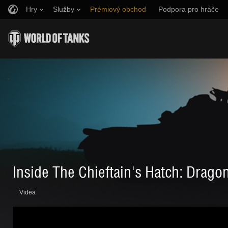
Hry
Služby
Prémiový obchod
Podpora pro hráče
Naverbujte kamaráda
Zásady poctivé hry
Hudba
Discord
Wargaming.net Game Center
Centrum módů
Průvodce Twitch Drops
Média
Inside The Chieftain's Hatch: Drago
Videa