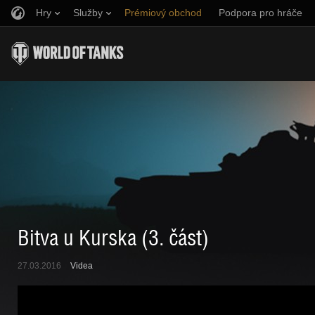
Hry
Služby
Prémiový obchod
Podpora pro hráče
Naverbujte kamaráda
Zásady poctivé hry
Hudba
Discord
Wargaming.net Game Center
Centrum módů
Průvodce Twitch Drops
Média
Bitva u Kurska (3. část)
27.03.2016
Videa