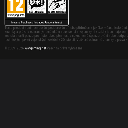
Tento produkt není licencován, podporován a/nebo přidružen k jakékoliv části federální
známky a práva k ochranným známkám související s vojenskými vozidly jsou majetkem p
vozidla slouží pouze pro historickou přesnost a neznamená sponzorování nebo podporu 
technických prvků vojenských vozidel z 20. století. Veškeré ochranné známky a práva 
© 2009–2026
Wargaming.net
Všechna práva vyhrazena.